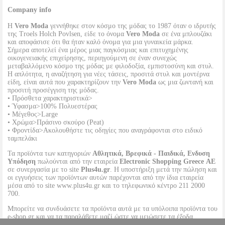
Company info
Η
Vero Moda
γεννήθηκε στον κόσμο της μόδας το 1987 όταν ο ιδρυτής
της Troels Holch Povlsen, είδε το όνομα
Vero Moda
σε ένα μπλουζάκι
και αποφάσισε ότι θα ήταν καλό όνομα για μια γυναικεία μάρκα.
Σήμερα αποτελεί ένα μέρος μιας παγκόσμιας και επιτυχημένης
οικογενειακής επιχείρησης, περιηγούμενη σε έναν συνεχώς
μεταβαλλόμενο κόσμο της μόδας με φιλοδοξία, εμπιστοσύνη και στυλ.
Η απλότητα, η αναζήτηση για νέες τάσεις, προσιτά στυλ και μοντέρνα
είδη, είναι αυτά που χαρακτηρίζουν την
Vero Moda
ως μια ζωντανή και
προσιτή προσέγγιση της μόδας.
• Πρόσθετα χαρακτηριστικά>
• Ύφασμα>100% Πολυεστέρας
• Μέγεθος>Large
• Χρώμα>Πράσινο σκούρο (Peat)
• Φροντίδα>Ακολουθήστε τις οδηγίες που αναγράφονται στο ειδικό
ταμπελάκι
Τα προϊόντα των κατηγοριών
Αθλητικά, Βρεφικά - Παιδικά, Ενδυση
Υπόδηση
πωλούνται από την εταιρεία
Electronic Shopping Greece ΑΕ
σε συνεργασία με το site
Plus4u.gr
. Η υποστήριξη μετά την πώληση και
οι εγγυήσεις των προϊόντων αυτών παρέχονται από την ίδια εταιρεία
μέσα από το site www.plus4u.gr και το τηλεφωνικό κέντρο 211 2000
700.
Μπορείτε να συνδυάσετε τα προϊόντα αυτά με τα υπόλοιπα προϊόντα του
e-shop.gr και να τα παραλάβετε μαζί ώστε να μειώσετε τα έξοδα
αποστολής. Μπορείτε επίσης να παραλάβετε από οποιοδήποτε eshop