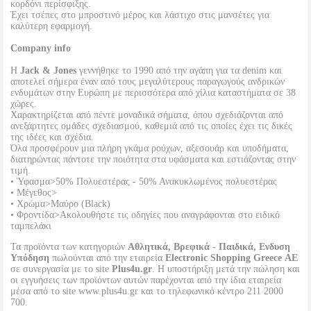
κορδόνι περίσφιξης.
Έχει τσέπες στο μπροστινό μέρος και λάστιχο στις μανσέτες για
καλύτερη εφαρμογή.
Company info
Η
Jack & Jones
γεννήθηκε το 1990 από την αγάπη για τα denim και
αποτελεί σήμερα έναν από τους μεγαλύτερους παραγωγούς ανδρικών
ενδυμάτων στην Ευρώπη με περισσότερα από χίλια καταστήματα σε 38
χώρες.
Χαρακτηρίζεται από πέντε μοναδικά σήματα, όπου σχεδιάζονται από
ανεξάρτητες ομάδες σχεδιασμού, καθεμιά από τις οποίες έχει τις δικές
της ιδέες και σχέδια.
Όλα προσφέρουν μια πλήρη γκάμα ρούχων, αξεσουάρ και υποδήματα,
διατηρώντας πάντοτε την ποιότητα στα υφάσματα και εστιάζοντας στην
τιμή.
• Ύφασμα>50% Πολυεστέρας - 50% Ανακυκλωμένος πολυεστέρας
• Μέγεθος>
• Χρώμα>Μαύρο (Black)
• Φροντίδα>Ακολουθήστε τις οδηγίες που αναγράφονται στο ειδικό
ταμπελάκι
Τα προϊόντα των κατηγοριών
Αθλητικά, Βρεφικά - Παιδικά, Ενδυση
Υπόδηση
πωλούνται από την εταιρεία
Electronic Shopping Greece ΑΕ
σε συνεργασία με το site
Plus4u.gr
. Η υποστήριξη μετά την πώληση και
οι εγγυήσεις των προϊόντων αυτών παρέχονται από την ίδια εταιρεία
μέσα από το site www.plus4u.gr και το τηλεφωνικό κέντρο 211 2000
700.