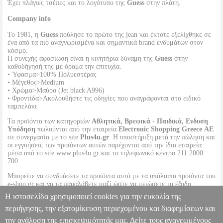
Έχει πλάγιες τσέπες και το λογότυπο της
Guess
στην πλάτη.
Company info
Το 1981, η
Guess
πούλησε το πρώτο της jean και έκτοτε εξελίχθηκε σε
ένα από τα πιο αναγνωρισμένα και σημαντικά brand ενδυμάτων στον
κόσμο.
Η συνεχής αφοσίωση είναι η κινητήρια δύναμη της
Guess
στην
καθοδήγησή της με όραμα την επιτυχία.
• Ύφασμα>100% Πολυεστέρας
• Μέγεθος>Medium
• Χρώμα>Μαύρο (Jet black A996)
• Φροντίδα>Ακολουθήστε τις οδηγίες που αναγράφονται στο ειδικό
ταμπελάκι
Τα προϊόντα των κατηγοριών
Αθλητικά, Βρεφικά - Παιδικά, Ενδυση
Υπόδηση
πωλούνται από την εταιρεία
Electronic Shopping Greece ΑΕ
σε συνεργασία με το site
Plus4u.gr
. Η υποστήριξη μετά την πώληση και
οι εγγυήσεις των προϊόντων αυτών παρέχονται από την ίδια εταιρεία
μέσα από το site www.plus4u.gr και το τηλεφωνικό κέντρο 211 2000
700.
Μπορείτε να συνδυάσετε τα προϊόντα αυτά με τα υπόλοιπα προϊόντα του
e-shop.gr και να τα παραλάβετε μαζί ώστε να μειώσετε τα έξοδα
αποστολής. Μπορείτε επίσης να παραλάβετε από οποιοδήποτε eshop
Η ιστοσελίδα χρησιμοποιεί cookies για την ευκολία της
point με μηδενικά έξοδα αποστολής ανεξαρτήτως ύψους παραγγελίας!
περιήγησης, την εξατομίκευση περιεχομένου και διαφημίσεων και
την ανάλυση της επισκεψιμότητάς μας. Δείτε τους ανανεωμένους
ΜΠΟΥΦΑΝ GUESS NEW THEOLINE ΓΟΥΝΑ W3BL50WFSD0