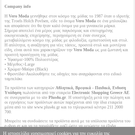
Company info
Η
Vero Moda
γεννήθηκε στον κόσμο της μόδας το 1987 όταν ο ιδρυτής
της Troels Holch Povlsen, είδε το όνομα
Vero Moda
σε ένα μπλουζάκι
και αποφάσισε ότι θα ήταν καλό όνομα για μια γυναικεία μάρκα.
Σήμερα αποτελεί ένα μέρος μιας παγκόσμιας και επιτυχημένης
οικογενειακής επιχείρησης, περιηγούμενη σε έναν συνεχώς
μεταβαλλόμενο κόσμο της μόδας με φιλοδοξία, εμπιστοσύνη και στυλ.
Η απλότητα, η αναζήτηση για νέες τάσεις, προσιτά στυλ και μοντέρνα
είδη, είναι αυτά που χαρακτηρίζουν την
Vero Moda
ως μια ζωντανή και
προσιτή προσέγγιση της μόδας.
• Ύφασμα>100% Πολυεστέρας
• Μέγεθος>Large
• Χρώμα>Μαύρο (Black)
• Φροντίδα>Ακολουθήστε τις οδηγίες που αναγράφονται στο ειδικό
ταμπελάκι
Τα προϊόντα των κατηγοριών
Αθλητικά, Βρεφικά - Παιδικά, Ενδυση
Υπόδηση
πωλούνται από την εταιρεία
Electronic Shopping Greece ΑΕ
σε συνεργασία με το site
Plus4u.gr
. Η υποστήριξη μετά την πώληση και
οι εγγυήσεις των προϊόντων αυτών παρέχονται από την ίδια εταιρεία
μέσα από το site www.plus4u.gr και το τηλεφωνικό κέντρο 211 2000
700.
Μπορείτε να συνδυάσετε τα προϊόντα αυτά με τα υπόλοιπα προϊόντα του
e-shop.gr και να τα παραλάβετε μαζί ώστε να μειώσετε τα έξοδα
αποστολής. Μπορείτε επίσης να παραλάβετε από οποιοδήποτε eshop
Η ιστοσελίδα χρησιμοποιεί cookies για την ευκολία της