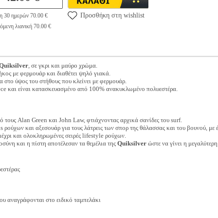
Προσθήκη στη wishlist
η 30 ημερών 70.00 €
όμενη λιανική 70.00 €
Quiksilver
, σε γκρι και μαύρο χρώμα.
ήκος με φερμουάρ και διαθέτει ψηλό γιακά.
ία στο ύψος του στήθους που κλείνει με φερμουάρ.
leece και είναι κατασκευασμένο από 100% ανακυκλωμένο πολυεστέρα.
 τους Alan Green και John Law, φτιάχνοντας αρχικά σανίδες του surf.
nds ρούχων και αξεσουάρ για τους λάτρεις των σπορ της θάλασσας και του βουνού, μ
χρι και ολοκληρωμένες σειρές lifestyle ρούχων.
οσύνη και η πίστη αποτέλεσαν τα θεμέλια της
Quiksilver
ώστε να γίνει η μεγαλύτερ
εστέρας
ου αναγράφονται στο ειδικό ταμπελάκι