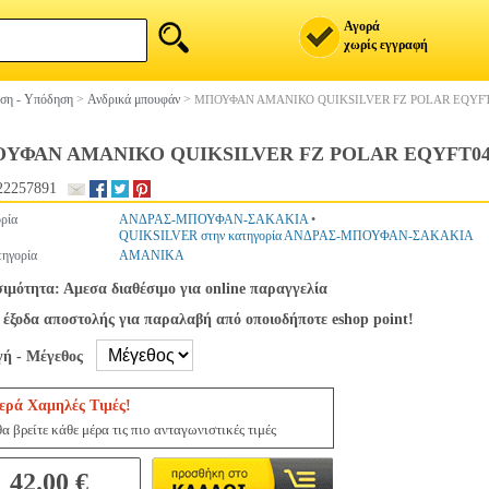
Αγορά
χωρίς εγγραφή
ση - Υπόδηση
>
Ανδρικά μπουφάν
>
ΜΠΟΥΦΑΝ ΑΜΑΝΙΚΟ QUIKSILVER FZ POLAR EQYFT
ΥΦΑΝ ΑΜΑΝΙΚΟ QUIKSILVER FZ POLAR EQYFT048
22257891
ρία
ΑΝΔΡΑΣ-ΜΠΟΥΦΑΝ-ΣΑΚΑΚΙΑ
•
QUIKSILVER στην κατηγορία ΑΝΔΡΑΣ-ΜΠΟΥΦΑΝ-ΣΑΚΑΚΙΑ
ηγορία
ΑΜΑΝΙΚΑ
σιμότητα: Αμεσα διαθέσιμο για online παραγγελία
 έξοδα αποστολής για παραλαβή από οποιοδήποτε eshop point!
γή - Μέγεθος
ερά Χαμηλές Τιμές!
α βρείτε κάθε μέρα τις πιο ανταγωνιστικές τιμές
42.00 €