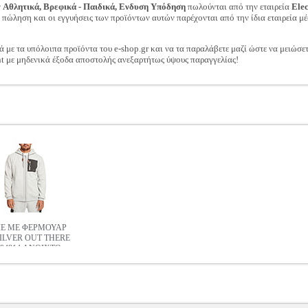
ν
Αθλητικά, Βρεφικά - Παιδικά, Ενδυση Υπόδηση
πωλούνται από την εταιρεία
Ele
ν πώληση και οι εγγυήσεις των προϊόντων αυτών παρέχονται από την ίδια εταιρεία μέ
ά με τα υπόλοιπα προϊόντα του e-shop.gr και να τα παραλάβετε μαζί ώστε να μειώσε
t με μηδενικά έξοδα αποστολής ανεξαρτήτως ύψους παραγγελίας!
E ΜΕ ΦΕΡΜΟΥΑΡ
ILVER OUT THERE
04814 ΑΝΟΙΧΤΟ
ΜΕΛΑΝΖΕ