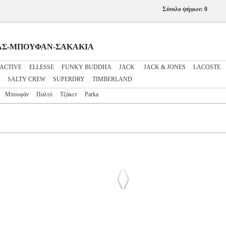
Σύνολο ψήφων: 0
ΝΔΡΑΣ-ΜΠΟΥΦΑΝ-ΣΑΚΑΚΙΑ
ACTIVE
ELLESSE
FUNKY BUDDHA
JACK
JACK & JONES
LACOSTE
SALTY CREW
SUPERDRY
TIMBERLAND
Μπουφάν
Παλτό
Τζάκετ
Parka