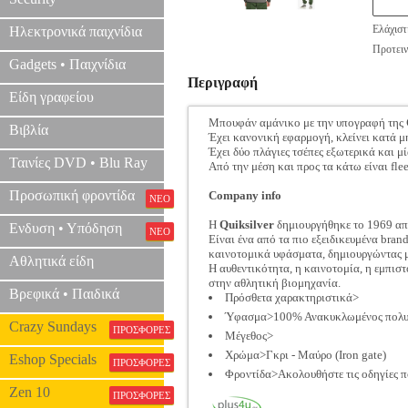
Ελάχιστ
Ηλεκτρονικά παιχνίδια
Προτειν
Gadgets • Παιχνίδια
Περιγραφή
Είδη γραφείου
Μπουφάν αμάνικο με την υπογραφή της
Βιβλία
Έχει κανονική εφαρμογή, κλείνει κατά μ
Έχει δύο πλάγιες τσέπες εξωτερικά και μ
Ταινίες DVD • Blu Ray
Από την μέση και προς τα κάτω είναι f
Προσωπική φροντίδα
Company info
ΝΕΟ
Η
Quiksilver
δημιουργήθηκε το 1969 από
Ενδυση • Υπόδηση
ΝΕΟ
Είναι ένα από τα πιο εξειδικευμένα bra
καινοτομικά υφάσματα, δημιουργώντας μέ
Αθλητικά είδη
Η αυθεντικότητα, η καινοτομία, η εμπιστ
στην αθλητική βιομηχανία.
Βρεφικά • Παιδικά
Πρόσθετα χαρακτηριστικά>
Ύφασμα>100% Ανακυκλωμένος πολυ
Crazy Sundays
ΠΡΟΣΦΟΡΕΣ
Μέγεθος>
Χρώμα>Γκρι - Μαύρο (Iron gate)
Eshop Specials
ΠΡΟΣΦΟΡΕΣ
Φροντίδα>Ακολουθήστε τις οδηγίες π
Zen 10
ΠΡΟΣΦΟΡΕΣ