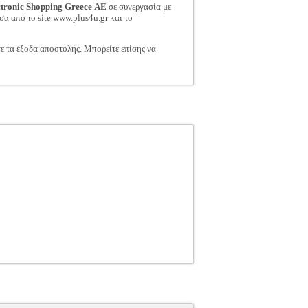
ctronic Shopping Greece ΑΕ
σε συνεργασία με
σα από το site www.plus4u.gr και το
τε τα έξοδα αποστολής. Μπορείτε επίσης να