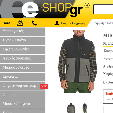
Login / Εγγραφή
Αρχική
>
Ενδυ
Υπολογιστές
ΜΠΟ
Ήχος • Εικόνα
PL3.1
Τηλεπικοινωνίες
Κατηγο
Λευκές συσκευές
Υποκατ
Διαθε
Μικροσυσκευές
Χωρίς
Εργαλεία
Επιλο
Οργανα γυμναστικής
ΝΕΟ
Σταθ
Outdoor
Εδώ θ
Μουσικά όργανα
Security