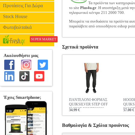
Τα προϊόντα των κατηγοριώ
Προτάσεις Για Δώρα
το site
Plus4u.gr
. Η υποστήριξη μετά τη
τηλεφωνικό κέντρο 211 2000 700.
Stock House
Μπορείτε να συνδυάσετε τα προϊόντα αυτ
παραλάβετε από οποιοδήποτε eshop poin
Φωτοβολταϊκά
SUPER MARKET
Σχετικά προϊόντα
ΠΑΝΤΕΛΟΝΙ ΦΟΡΜΑΣ
HOODI
QUIKSILVER STEP OFF
QUIKS
FLEECE EQYFB03306
EQYFT
34.99 €
57.00 €
ΑΝΘΡΑΚΙ ΜΕΛΑΝΖΕ
ΓΚΡΙ 
Βαθμολογία & Σχόλια προιόντος