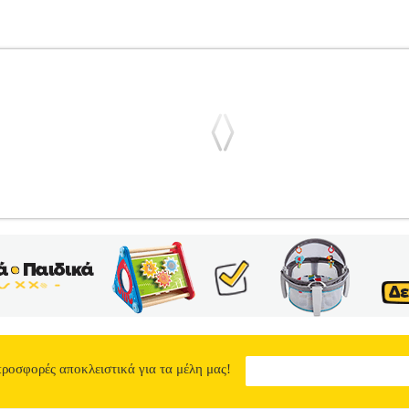
 2.0 H SHORT 2ΤΜΧ ΜΠΛΕ (S)
PL3.122274460
PL3.12227446
GI στην κατηγορία ΑΝΔΡΑΣ-ΕΣΩΡΟΥΧΑ Γνωρίστε την ανανεωμένη 
ς και κομψές βάσεις που χρειαζόμαστε όταν δημιουργούμε την εικό
η απαλότητα στο κλασικό βαμβακερό ύφασμα ελαστάνης. Για λόγους υ
αστομερής πολυουρεθάνη• Μέγεθος>S• Χρώμα>Μπλε• Φροντίδα>Ακολ
ηγοριών Αθλητικά, Βρεφικά - Παιδικά, Ενδυση Υπόδηση πωλούνται απ
υποστήριξη μετά την πώληση και οι εγγυήσεις των προϊόντων αυτών παρέ
ντρο 211 2000 700. Μπορείτε να συνδυάσετε τα προϊόντα αυτά με τα 
τα έξοδα αποστολής. Μπορείτε επίσης να παραλάβετε από οποιοδήποτε
προσφορές αποκλειστικά για τα μέλη μας!
υς παραγγελίας!
ΜΠΟΞΕΡΑΚΙ SLOGGI MEN GO ABC 2.0 H SHO
0