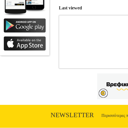
Last viewed
ΜΠΟΞΕΡΑΚΙ SLOGGI MEN GO ABC
Κατηγορία: ΑΝΔΡΑΣ-ΕΣΩΡΟΥΧΑ •SLOG
απολύτως απαραίτητα εσώρουχα. Οι απλέ
σε κλασικά χρώματα. Ίδια ασυναγώνιστ
Ύφανση-Σύνθεση>95% Βαμβάκι - 5% Ελ
ειδικό ταμπελάκι. Τα προϊόντα των κατ
σε συνεργασία με το site Plus4u.gr. Η 
www.plus4u.gr και το τηλεφωνικό κέ
παραλάβετε μαζί ώστε να μειώσετε 
NEWSLETTER
Περισσότερες 
ανεξαρτήτως ύψο