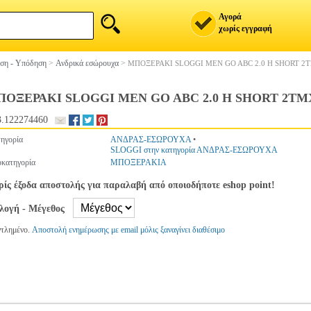
Αγορά
χωρίς εγγραφή
ση - Υπόδηση
>
Ανδρικά εσώρουχα
>
ΜΠΟΞΕΡΑΚΙ SLOGGI MEN GO ABC 2.0 H SHORT 2
ΟΞΕΡΑΚΙ SLOGGI MEN GO ABC 2.0 H SHORT 2ΤΜ
.122274460
ηγορία
ΑΝΔΡΑΣ-ΕΣΩΡΟΥΧΑ
•
SLOGGI στην κατηγορία ΑΝΔΡΑΣ-ΕΣΩΡΟΥΧΑ
κατηγορία
ΜΠΟΞΕΡΑΚΙΑ
ίς έξοδα αποστολής για παραλαβή από οποιοδήποτε eshop point!
ιλογή - Μέγεθος
ντλημένο.
Αποστολή ενημέρωσης με email μόλις ξαναγίνει διαθέσιμο