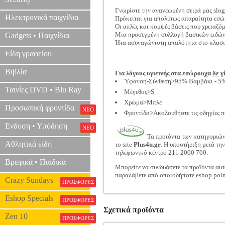
Γνωρίστε την ανανεωμένη σειρά μας slo
Ηλεκτρονικά παιχνίδια
Πρόκειται για απολύτως απαραίτητα εσώ
Οι απλές και κομψές βάσεις που χρειαζό
Μια προσεγμένη συλλογή βασικών ειδών
Gadgets • Παιχνίδια
Ίδια ασυναγώνιστη απαλότητα στο κλασ
Είδη γραφείου
Βιβλία
Για λόγους υγιεινής στα εσώρουχα
δε
γί
Ύφανση-Σύνθεση>95% Βαμβάκι - 5%
Ταινίες DVD • Blu Ray
Μέγεθος>S
Χρώμα>Μπλε
Προσωπική φροντίδα
ΝΕΟ
Φροντίδα>Ακολουθήστε τις οδηγίες π
Ενδυση • Υπόδηση
ΝΕΟ
Τα προϊόντα των κατηγοριώ
Αθλητικά είδη
το site
Plus4u.gr
. Η υποστήριξη μετά τη
τηλεφωνικό κέντρο 211 2000 700.
Βρεφικά • Παιδικά
Μπορείτε να συνδυάσετε τα προϊόντα αυτ
παραλάβετε από οποιοδήποτε eshop poin
Crazy Sundays
ΠΡΟΣΦΟΡΕΣ
Eshop Specials
ΠΡΟΣΦΟΡΕΣ
Σχετικά προϊόντα
Zen 10
ΠΡΟΣΦΟΡΕΣ