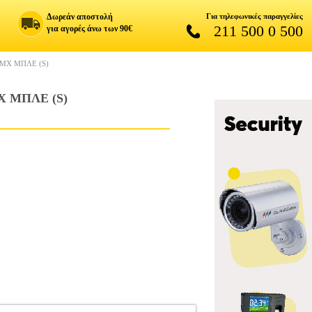
Δωρεάν αποστολή
Για τηλεφωνικές παραγγελίες
211 500 0 500
για αγορές άνω των 90€
ΤΜΧ ΜΠΛΕ (S)
Χ ΜΠΛΕ (S)