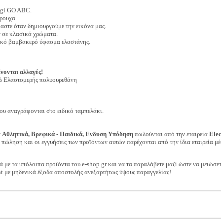
ggi GO ABC.
ρουχα.
μαστε όταν δημιουργούμε την εικόνα μας.
 σε κλασικά χρώματα.
ικό βαμβακερό ύφασμα ελαστάνης.
νονται αλλαγές!
 Ελαστομερής πολυουρεθάνη
ου αναγράφονται στο ειδικό ταμπελάκι.
ν
Αθλητικά, Βρεφικά - Παιδικά, Ενδυση Υπόδηση
πωλούνται από την εταιρεία
Ele
ν πώληση και οι εγγυήσεις των προϊόντων αυτών παρέχονται από την ίδια εταιρεία μέ
ά με τα υπόλοιπα προϊόντα του e-shop.gr και να τα παραλάβετε μαζί ώστε να μειώσε
t με μηδενικά έξοδα αποστολής ανεξαρτήτως ύψους παραγγελίας!