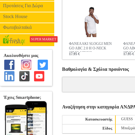
Προτάσεις Για Δώρα
Stock House
Φωτοβολταϊκά
SUPER MARKET
ΦΑΝΕΛΑΚΙ SLOGGI MEN
ΦΑΝΕΛ
GO ABC 2.0 H O-NECK
GO AB
2ΤΜΧ ΛΕΥΚΟ
2ΤΜΧ
17.95 €
17.95 €
Βαθμολογία & Σχόλια προιόντος
Αναζήτηση στην κατηγορία ΑΝ
Κατασκευαστής
GUESS
Είδος
Μποξερά