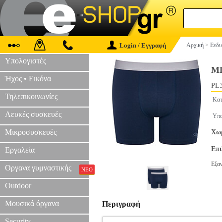
Login / Εγγραφή
Αρχική
>
Ενδυ
Υπολογιστές
ΜΠ
Ήχος • Εικόνα
PL3
Τηλεπικοινωνίες
Κατ
Λευκές συσκευές
Υπο
Μικροσυσκευές
Χωρ
Επ
Εργαλεία
Εξα
Οργανα γυμναστικής
ΝΕΟ
Outdoor
Μουσικά όργανα
Περιγραφή
Security