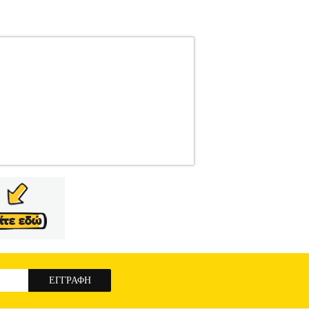
0
SLOGGI
SLOGGI
ΑΝΔΡΑΣ-ΕΣΩΡΟΥΧΑ
σειρά μας sloggi GO ABC. Πρόκειται για
να μας. Μια προσεγμένη συλλογή βασικών ειδών
γιεινής στα εσώρουχα δε γίνονται αλλαγές!•
ουθήστε τις οδηγίες που αναγράφονται στο
ό την εταιρεία Electronic Shopping Greece ΑΕ
χονται από την ίδια εταιρεία μέσα από το site
υπόλοιπα προϊόντα του e-shop.gr και να τα
 eshop point με μηδενικά έξοδα αποστολής
RT 2ΤΜΧ ΜΠΛΕ (S)