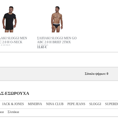
ΑΚΙ SLOGGI MEN
ΣΛΙΠΑΚΙ SLOGGI MEN GO
C 2.0 H O-NECK
ABC 2.0 H BRIEF 2ΤΜΧ
 ΜΑΥΡΟ
ΜΑΥΡΟ
11.65 €
Σύνολο ψήφων: 0
ΔΡΑΣ-ΕΣΩΡΟΥΧΑ
JACK & JONES
MINERVA
NINA CLUB
PEPE JEANS
SLOGGI
SUPERD
κια
Σλιπάκια