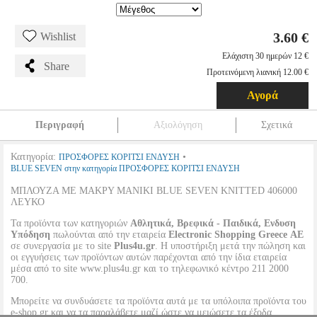
3.60 €
Wishlist
Ελάχιστη 30 ημερών 12 €
Share
Προτεινόμενη λιανική 12.00 €
Αγορά
Περιγραφή
Αξιολόγηση
Σχετικά
Κατηγορία:
•
ΠΡΟΣΦΟΡΕΣ ΚΟΡΙΤΣΙ ΕΝΔΥΣΗ
BLUE SEVEN στην κατηγορία ΠΡΟΣΦΟΡΕΣ ΚΟΡΙΤΣΙ ΕΝΔΥΣΗ
ΜΠΛΟΥΖΑ ΜΕ ΜΑΚΡΥ ΜΑΝΙΚΙ BLUE SEVEN KNITTED 406000
ΛΕΥΚΟ
Τα προϊόντα των κατηγοριών
Αθλητικά, Βρεφικά - Παιδικά, Ενδυση
Υπόδηση
πωλούνται από την εταιρεία
Electronic Shopping Greece ΑΕ
σε συνεργασία με το site
Plus4u.gr
. Η υποστήριξη μετά την πώληση και
οι εγγυήσεις των προϊόντων αυτών παρέχονται από την ίδια εταιρεία
μέσα από το site www.plus4u.gr και το τηλεφωνικό κέντρο 211 2000
700.
Μπορείτε να συνδυάσετε τα προϊόντα αυτά με τα υπόλοιπα προϊόντα του
e-shop.gr και να τα παραλάβετε μαζί ώστε να μειώσετε τα έξοδα