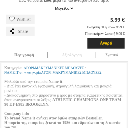
Εδώ θα βρείτε κάθε μέρα τις πιο ανταγωνιστικές τιμές
5.99 €
Wishlist
Ελάχιστη 30 ημερών 9.99 €
Share
Προτεινόμενη λιανική 9.99 €
Αγορά
Περιγραφή
Αξιολόγηση
Σχετικά
Κατηγορία:
•
ΑΓΟΡΙ-ΜΑΚΡΥΜΑΝΙΚΕΣ ΜΠΛΟΥΖΕΣ
NAME IT στην κατηγορία ΑΓΟΡΙ-ΜΑΚΡΥΜΑΝΙΚΕΣ ΜΠΛΟΥΖΕΣ
Μπλούζα από την εταιρεία
Name it
.
• Διαθέτει κανονική εφαρμογή, στρογγυλή λαιμόκοψη και μακριά
μανίκια.
• Διακοσμημένη στο μπροστινό μέρος με στάμπα εξαιρετικής ποιότητας
όπου αναγράφονται οι λέξεις
ATHLETIC CHAMPIONS ONE TEAM
90 ET-E985 BROOKLYN
.
Company info
Το brand
Name it
ανήκει στον όμιλο εταιρειών
Bestseller
.
Η πορεία της εταιρείας ξεκινά το 1986 και εδραιώνεται τη δεκαετία
του '90.