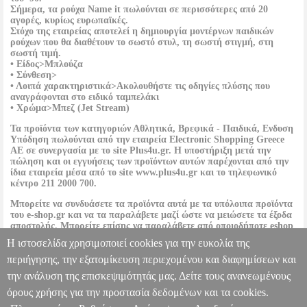
Σήμερα, τα ρούχα
Name it
πωλούνται σε περισσότερες από 20
αγορές, κυρίως ευρωπαϊκές.
Στόχο της εταιρείας αποτελεί η δημιουργία μοντέρνων παιδικών
ρούχων που θα διαθέτουν το σωστό στυλ, τη σωστή στιγμή, στη
σωστή τιμή.
• Είδος>Μπλούζα
• Σύνθεση>
• Λοιπά χαρακτηριστικά>Ακολουθήστε τις οδηγίες πλύσης που
αναγράφονται στο ειδικό ταμπελάκι
• Χρώμα>Μπεζ (Jet Stream)
Τα προϊόντα των κατηγοριών
Αθλητικά, Βρεφικά - Παιδικά, Ενδυση
Υπόδηση
πωλούνται από την εταιρεία
Electronic Shopping Greece
ΑΕ
σε συνεργασία με το site
Plus4u.gr
. Η υποστήριξη μετά την
πώληση και οι εγγυήσεις των προϊόντων αυτών παρέχονται από την
ίδια εταιρεία μέσα από το site www.plus4u.gr και το τηλεφωνικό
κέντρο 211 2000 700.
Μπορείτε να συνδυάσετε τα προϊόντα αυτά με τα υπόλοιπα προϊόντα
του e-shop.gr και να τα παραλάβετε μαζί ώστε να μειώσετε τα έξοδα
αποστολής. Μπορείτε επίσης να παραλάβετε από οποιοδήποτε eshop
point με μηδενικά έξοδα αποστολής ανεξαρτήτως ύψους
Η ιστοσελίδα χρησιμοποιεί cookies για την ευκολία της
παραγγελίας!
περιήγησης, την εξατομίκευση περιεχομένου και διαφημίσεων και
την ανάλυση της επισκεψιμότητάς μας. Δείτε τους ανανεωμένους
ΜΠΛΟΥΖΑ ΜΑΚΡΥΜΑΝΙΚΗ NAME IT 13220315
NKMVAGNO ΜΠΕΖ
PL1.152094207
PL1.152094207
NAME IT
όρους χρήσης για την προστασία δεδομένων και τα cookies.
NAME IT
ΑΓΟΡΙ-ΜΑΚΡΥΜΑΝΙΚΕΣ ΜΠΛΟΥΖΕΣ