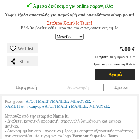
Αμεσα διαθέσιμο για online παραγγελία
Χωρίς έξοδα αποστολής για παραλαβή από οποιοδήποτε eshop point!
Σταθερά Χαμηλές Τιμές!
Εδώ θα βρείτε κάθε μέρα τις πιο ανταγωνιστικές τιμές
5.00 €
Wishlist
Ελάχιστη 30 ημερών 9.99 €
Share
Προτεινόμενη λιανική 9.99 €
Αγορά
Περιγραφή
Αξιολόγηση
Σχετικά
Κατηγορία:
•
ΑΓΟΡΙ-ΜΑΚΡΥΜΑΝΙΚΕΣ ΜΠΛΟΥΖΕΣ
NAME IT στην κατηγορία ΑΓΟΡΙ-ΜΑΚΡΥΜΑΝΙΚΕΣ ΜΠΛΟΥΖΕΣ
Μπλούζα από την εταιρεία
Name it
.
• Διαθέτει κανονική εφαρμογή, στρογγυλή λαιμόκοψη και μακριά
μανίκια.
• Διακοσμημένη στο μπροστινό μέρος με στάμπα εξαιρετικής ποιότητας
που απεικονίζει μία τίγρη και το logo
Vermont Superior Team
.