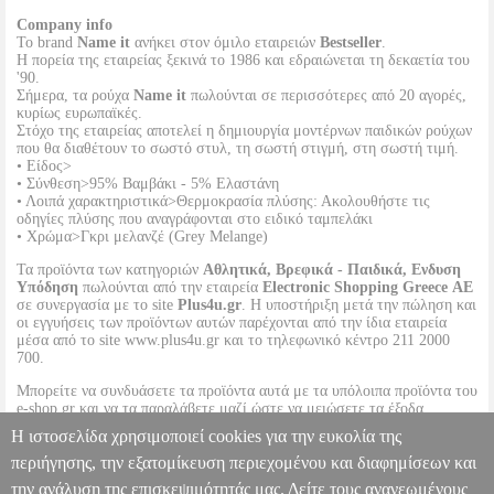
Company info
Το brand
Name it
ανήκει στον όμιλο εταιρειών
Bestseller
.
Η πορεία της εταιρείας ξεκινά το 1986 και εδραιώνεται τη δεκαετία του
'90.
Σήμερα, τα ρούχα
Name it
πωλούνται σε περισσότερες από 20 αγορές,
κυρίως ευρωπαϊκές.
Στόχο της εταιρείας αποτελεί η δημιουργία μοντέρνων παιδικών ρούχων
που θα διαθέτουν το σωστό στυλ, τη σωστή στιγμή, στη σωστή τιμή.
• Είδος>
• Σύνθεση>95% Βαμβάκι - 5% Ελαστάνη
• Λοιπά χαρακτηριστικά>Θερμοκρασία πλύσης: Ακολουθήστε τις
οδηγίες πλύσης που αναγράφονται στο ειδικό ταμπελάκι
• Χρώμα>Γκρι μελανζέ (Grey Melange)
Τα προϊόντα των κατηγοριών
Αθλητικά, Βρεφικά - Παιδικά, Ενδυση
Υπόδηση
πωλούνται από την εταιρεία
Electronic Shopping Greece ΑΕ
σε συνεργασία με το site
Plus4u.gr
. Η υποστήριξη μετά την πώληση και
οι εγγυήσεις των προϊόντων αυτών παρέχονται από την ίδια εταιρεία
μέσα από το site www.plus4u.gr και το τηλεφωνικό κέντρο 211 2000
700.
Μπορείτε να συνδυάσετε τα προϊόντα αυτά με τα υπόλοιπα προϊόντα του
e-shop.gr και να τα παραλάβετε μαζί ώστε να μειώσετε τα έξοδα
αποστολής. Μπορείτε επίσης να παραλάβετε από οποιοδήποτε eshop
Η ιστοσελίδα χρησιμοποιεί cookies για την ευκολία της
point με μηδενικά έξοδα αποστολής ανεξαρτήτως ύψους παραγγελίας!
περιήγησης, την εξατομίκευση περιεχομένου και διαφημίσεων και
την ανάλυση της επισκεψιμότητάς μας. Δείτε τους ανανεωμένους