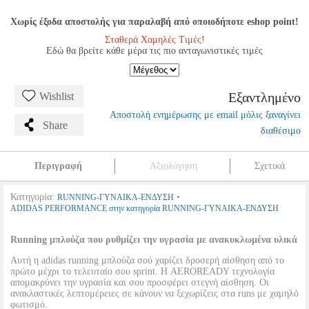
Χωρίς έξοδα αποστολής για παραλαβή από οποιοδήποτε eshop point!
Σταθερά Χαμηλές Τιμές!
Εδώ θα βρείτε κάθε μέρα τις πιο ανταγωνιστικές τιμές
Εξαντλημένο
Wishlist
Αποστολή ενημέρωσης με email μόλις ξαναγίνει
Share
διαθέσιμο
Περιγραφή
Αξιολόγηση
Σχετικά
Κατηγορία:
•
RUNNING-ΓΥΝΑΙΚΑ-ΕΝΔΥΣΗ
ADIDAS PERFORMANCE στην κατηγορία RUNNING-ΓΥΝΑΙΚΑ-ΕΝΔΥΣΗ
Running μπλούζα που ρυθμίζει την υγρασία με ανακυκλωμένα υλικά
Αυτή η adidas running μπλούζα σού χαρίζει δροσερή αίσθηση από το
πρώτο μέχρι το τελευταίο σου sprint. Η AEROREADY τεχνολογία
απομακρύνει την υγρασία και σου προσφέρει στεγνή αίσθηση. Οι
ανακλαστικές λεπτομέρειες σε κάνουν να ξεχωρίζεις στα runs με χαμηλό
φωτισμό.