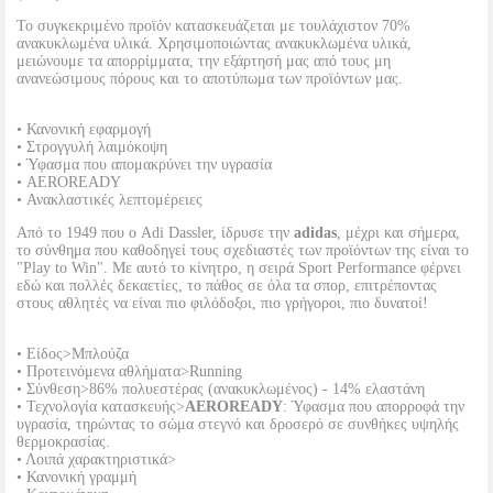
Το συγκεκριμένο προϊόν κατασκευάζεται με τουλάχιστον 70%
ανακυκλωμένα υλικά. Χρησιμοποιώντας ανακυκλωμένα υλικά,
μειώνουμε τα απορρίμματα, την εξάρτησή μας από τους μη
ανανεώσιμους πόρους και το αποτύπωμα των προϊόντων μας.
• Κανονική εφαρμογή
• Στρογγυλή λαιμόκοψη
• Ύφασμα που απομακρύνει την υγρασία
• AEROREADY
• Ανακλαστικές λεπτομέρειες
Από το 1949 που ο Adi Dassler, ίδρυσε την
adidas
, μέχρι και σήμερα,
το σύνθημα που καθοδηγεί τους σχεδιαστές των προϊόντων της είναι το
"Play to Win". Με αυτό το κίνητρο, η σειρά Sport Performance φέρνει
εδώ και πολλές δεκαετίες, το πάθος σε όλα τα σπορ, επιτρέποντας
στους αθλητές να είναι πιο φιλόδοξοι, πιο γρήγοροι, πιο δυνατοί!
• Είδος>Μπλούζα
• Προτεινόμενα αθλήματα>Running
• Σύνθεση>86% πολυεστέρας (ανακυκλωμένος) - 14% ελαστάνη
• Τεχνολογία κατασκευής>
AEROREADY
: Ύφασμα που απορροφά την
υγρασία, τηρώντας το σώμα στεγνό και δροσερό σε συνθήκες υψηλής
θερμοκρασίας.
• Λοιπά χαρακτηριστικά>
• Κανονική γραμμή