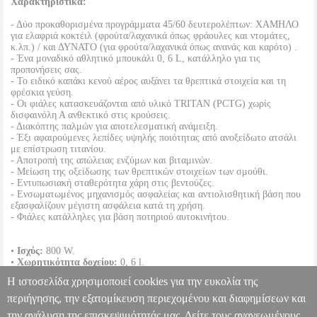
Χαρακτηριστικά:
- Δύο προκαθορισμένα προγράμματα 45/60 δευτερολέπτων: ΧΑΜΗΛΟ
για ελαφριά κοκτέιλ (φρούτα/λαχανικά όπως φράουλες και ντομάτες,
κ.λπ.) / και ΔΥΝΑΤΟ (για φρούτα/λαχανικά όπως ανανάς και καρότο) .
- Ένα μοναδικό αθλητικό μπουκάλι 0, 6 L, κατάλληλο για τις
προπονήσεις σας.
- Το ειδικό καπάκι κενού αέρος αυξάνει τα θρεπτικά στοιχεία και τη
φρέσκια γεύση.
- Οι φιάλες κατασκευάζονται από υλικό TRITAN (PCTG) χωρίς
δισφαινόλη Α ανθεκτικό στις κρούσεις.
- Διακόπτης παλμών για αποτελεσματική ανάμειξη.
- Έξι αφαιρούμενες λεπίδες υψηλής ποιότητας από ανοξείδωτο ατσάλι
με επίστρωση τιτανίου.
- Αποτροπή της απώλειας ενζύμων και βιταμινών.
- Μείωση της οξείδωσης των θρεπτικών στοιχείων των σμούθι.
- Εντυπωσιακή σταθερότητα χάρη στις βεντούζες.
- Ενσωματωμένος μηχανισμός ασφαλείας και αντιολισθητική βάση που
εξασφαλίζουν μέγιστη ασφάλεια κατά τη χρήση.
- Φιάλες κατάλληλες για βάση ποτηριού αυτοκινήτου.
•
Ισχύς:
800 W.
•
Χωρητικότητα δοχείου:
0, 6 l.
•
Ρυθμίσεις ταχύτητας:
2.
Η ιστοσελίδα χρησιμοποιεί cookies για την ευκολία της
•
Χρώμα:
Μπλέ.
•
Εγγύηση:
2 χρόνια.
περιήγησης, την εξατομίκευση περιεχομένου και διαφημίσεων και
DOA 7 ημερών
την ανάλυση της επισκεψιμότητάς μας. Δείτε τους ανανεωμένους