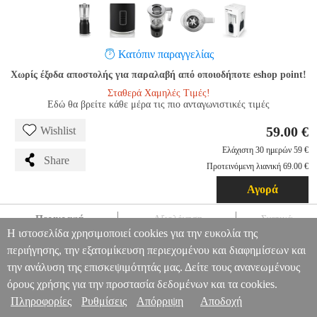
Κατόπιν παραγγελίας
Χωρίς έξοδα αποστολής για παραλαβή από οποιοδήποτε eshop point!
Σταθερά Χαμηλές Τιμές!
Εδώ θα βρείτε κάθε μέρα τις πιο ανταγωνιστικές τιμές
59.00 €
Wishlist
Ελάχιστη 30 ημερών 59 €
Share
Προτεινόμενη λιανική 69.00 €
Αγορά
Περιγραφή
Αξιολόγηση
Σχετικά
Η ιστοσελίδα χρησιμοποιεί cookies για την ευκολία της
ΜΠΛΕΝΤΕΡ GORENJE B800ORAB 800W ΜΑΥΡΟ
HAP.710183
περιήγησης, την εξατομίκευση περιεχομένου και διαφημίσεων και
HAP.710183
GORENJE
GORENJE
ΜΠΛΕΝΤΕΡ
ΜΠΛΕΝΤΕΡ
την ανάλυση της επισκεψιμότητάς μας. Δείτε τους ανανεωμένους
GORENJE B800ORAB 800W ΜΑΥΡΟ
Πληροφορίες & Υπηρεσίες >
όρους χρήσης για την προστασία δεδομένων και τα cookies.
59.00
Πληροφορίες
Ρυθμίσεις
Απόρριψη
Αποδοχή