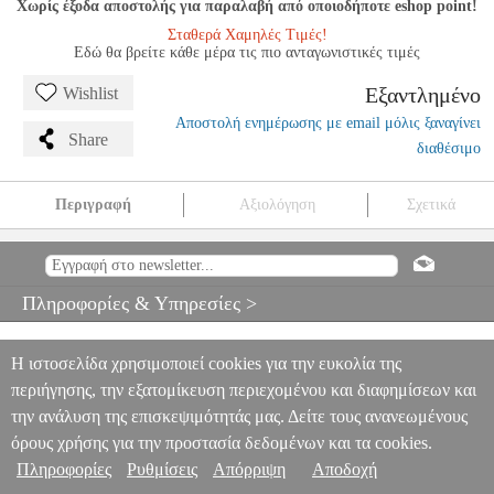
Χωρίς έξοδα αποστολής για παραλαβή από οποιοδήποτε eshop point!
Σταθερά Χαμηλές Τιμές!
Εδώ θα βρείτε κάθε μέρα τις πιο ανταγωνιστικές τιμές
Εξαντλημένο
Wishlist
Αποστολή ενημέρωσης με email μόλις ξαναγίνει
Share
διαθέσιμο
Περιγραφή
Αξιολόγηση
Σχετικά
ΜΠΕΝΑΚΗΣ ΙΩΣΗΦ - ΝΤΟΥΕΤΟ & ΤΡΙΟ
MSC.608625
MSC.608625
ΦΙΛΙΠΠΟΣ ΝΑΚΑΣ
ΦΙΛΙΠΠΟΣ ΝΑΚΑΣ
ΜΟΥΣΙΚΑ ΒΙΒΛΙΑ ΕΛΛΗΝΙΚΟΥ ΤΡΑΓΟΥΔΙΟΥ
ΜΠΕΝΑΚΗΣ
Πληροφορίες & Υπηρεσίες >
ΙΩΣΗΦ - ΝΤΟΥΕΤΟ & ΤΡΙΟ
0
Η ιστοσελίδα χρησιμοποιεί cookies για την ευκολία της
περιήγησης, την εξατομίκευση περιεχομένου και διαφημίσεων και
την ανάλυση της επισκεψιμότητάς μας. Δείτε τους ανανεωμένους
όρους χρήσης για την προστασία δεδομένων και τα cookies.
Πληροφορίες
Ρυθμίσεις
Απόρριψη
Αποδοχή