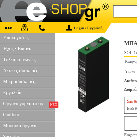
Login / Εγγραφή
Υπολογιστές
ΜΠΑ
Ήχος • Εικόνα
SOL.1
Τηλεπικοινωνίες
Κατηγο
Λευκές συσκευές
Υποκατ
Διαθεσ
Μικροσυσκευές
Δωρεάν
Εργαλεία
Σταθ
Οργανα γυμναστικής
ΝΕΟ
Εδώ θα
Outdoor
Μουσικά όργανα
Ελάχιστ
Security