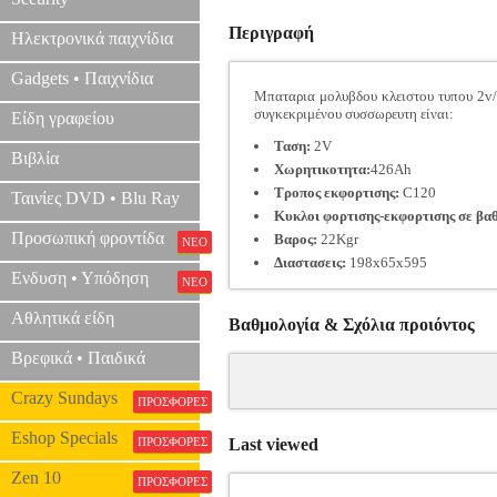
Περιγραφή
Ηλεκτρονικά παιχνίδια
Gadgets • Παιχνίδια
Μπαταρια μολυβδου κλειστου τυπου 2v
συγκεκριμένου συσσωρευτη είναι:
Είδη γραφείου
Ταση:
2V
Βιβλία
Χωρητικοτητα:
426Αh
Τροπος εκφορτισης:
C120
Ταινίες DVD • Blu Ray
Κυκλοι φορτισης-εκφορτισης σε βα
Προσωπική φροντίδα
Βαρος:
22Kgr
ΝΕΟ
Διαστασεις:
198x65x595
Ενδυση • Υπόδηση
ΝΕΟ
Αθλητικά είδη
Βαθμολογία & Σχόλια προιόντος
Βρεφικά • Παιδικά
Crazy Sundays
ΠΡΟΣΦΟΡΕΣ
Eshop Specials
ΠΡΟΣΦΟΡΕΣ
Last viewed
Zen 10
ΠΡΟΣΦΟΡΕΣ