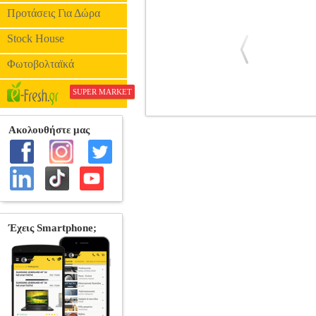
Προτάσεις Για Δώρα
Stock House
Φωτοβολταϊκά
SUPER MARKET
ΜΠΑΤΑΡΙΑ ΜΟΛΥΒΔΟΥ ΚΛΕΙΣΤ
ΜΟΛΥΒΔΟΥ
Κατηγορία: ΜΠΑΤΑΡΙ
2v/425Ah βαθειας εκφορτισης GEL 
συσσωρευτη είναι: • Ταση: 2V• Χωρη
22Kgr • Διαστασεις