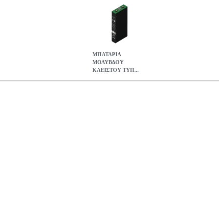
ΜΠΑΤΑΡΙΑ
ΜΟΛΥΒΔΟΥ
ΚΛΕΙΣΤΟΥ ΤΥΠ...
ΟΥ ΤΥΠΟΥ SUNLIGHT RES SOPZV 425
SOL.140097
SOL.1400
ΕΣ ΜΟΛΥΒΔΟΥ •SUNLIGHT στην κατηγορία ΜΠΑΤΑΡΙΕΣ ΜΟΛΥΒΔ
καταλληλη για χρηση σε εφαρμογες φωτοβολταικων συστηματων. Τα 
τικοτητα:426Αh• Τροπος εκφορτισης: C120• Κυκλοι φορτισης-εκφορτ
: 198x65x595
ΜΠΑΤΑΡΙΑ ΜΟΛΥΒΔΟΥ ΚΛΕΙΣΤΟΥ ΤΥΠΟΥ SUNL
167.00