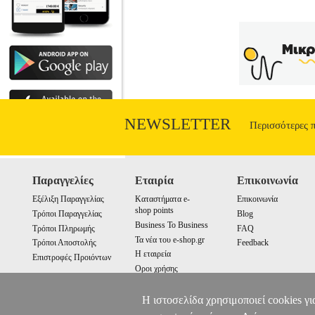
NEWSLETTER
Περισσότερες 
Παραγγελίες
Εταιρία
Επικοινωνία
Εξέλιξη Παραγγελίας
Καταστήματα e-
Επικοινωνία
shop points
Τρόποι Παραγγελίας
Blog
Business To Business
Τρόποι Πληρωμής
FAQ
Τα νέα του e-shop.gr
Τρόποι Αποστολής
Feedback
Η εταιρεία
Επιστροφές Προιόντων
Οροι χρήσης
Cookies
Η ιστοσελίδα χρησιμοποιεί cookies γι