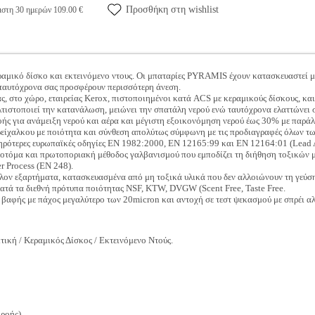
Προσθήκη στη wishlist
ιστη 30 ημερών 109.00 €
αμικό δίσκο και εκτεινόμενο ντους. Οι μπαταρίες PYRAMIS έχουν κατασκευαστεί με
 ταυτόχρονα σας προσφέρουν περισσότερη άνεση.
 στο χώρο, εταιρείας Kerox, πιστοποιημένοι κατά ACS με κεραμικούς δίσκους, και
τιστοποιεί την κατανάλωση, μειώνει την σπατάλη νερού ενώ ταυτόχρονα ελαττώνει 
ροής για ανάμειξη νερού και αέρα και μέγιστη εξοικονόμηση νερού έως 30% με παρά
είχαλκου με ποιότητα και σύνθεση απολύτως σύμφωνη με τις προδιαγραφές όλων τω
τηρότερες ευρωπαϊκές οδηγίες EN 1982:2000, EN 12165:99 και EN 12164:01 (Lead 
οτόμα και πρωτοποριακή μέθοδος γαλβανισμού που εμποδίζει τη διήθηση τοξικών με
r Process (ΕΝ 248).
λον εξαρτήματα, κατασκευασμένα από μη τοξικά υλικά που δεν αλλοιώνουν τη γεύση 
κατά τα διεθνή πρότυπα ποιότητας NSF, KTW, DVGW (Scent Free, Taste Free.
βαφής με πάχος μεγαλύτερο των 20micron και αντοχή σε τεστ ψεκασμού με σπρέι α
τική / Κεραμικός Δίσκος / Εκτεινόμενο Ντούς.
ροής).