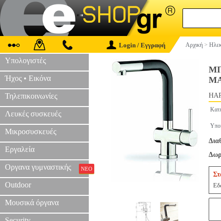
Login / Εγγραφή
Αρχική
>
Ηλεκ
Υπολογιστές
ΜΠ
Ήχος • Εικόνα
ΜΑ
Τηλεπικοινωνίες
HAP
Κατ
Λευκές συσκευές
Υπο
Μικροσυσκευές
Δια
Εργαλεία
Δωρ
Οργανα γυμναστικής
ΝΕΟ
Στ
Outdoor
Εδ
Μουσικά όργανα
Security