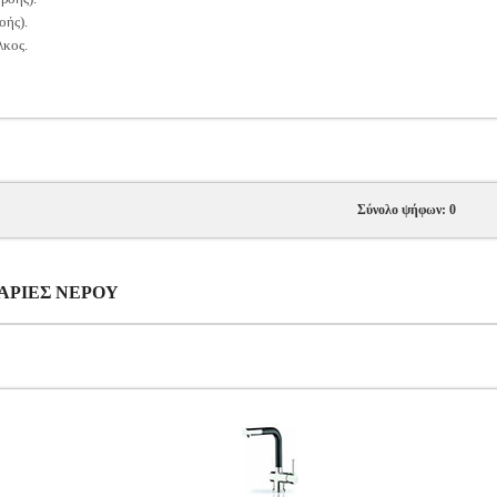
οής).
λκος.
Σύνολο ψήφων: 0
ΑΤΑΡΙΕΣ ΝΕΡΟΥ