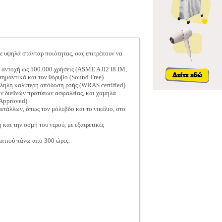
 υψηλά στάνταρ ποιότητας, σας επιτρέπουν να
 αντοχή ως 500.000 χρήσεις (ASME A II2 I8 IM,
σημαντικά και τον θόρυβο (Sound Free).
λληλη καλύτερη απόδοση ροής (WRAS certified).
ν διεθνών προτύπων ασφαλείας, και χαμηλά
Approved).
τάλλων, όπως τον μόλυβδο και το νικέλιο, στο
και την οσμή του νερού, με εξαιρετικές
λατιού πάνω από 300 ώρες.