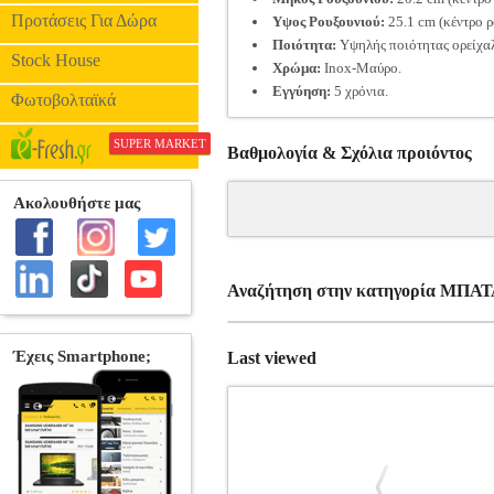
Προτάσεις Για Δώρα
Υψος Ρουξουνιού:
25.1 cm (κέντρο ρ
Ποιότητα:
Υψηλής ποιότητας ορείχα
Stock House
Χρώμα:
Inox-Μαύρο.
Εγγύηση:
5 χρόνια.
Φωτοβολταϊκά
SUPER MARKET
Βαθμολογία & Σχόλια προιόντος
Αναζήτηση στην κατηγορία ΜΠ
Last viewed