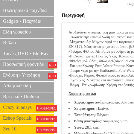
Ελάχ
Ηλεκτρονικά παιχνίδια
Περιγραφή
Gadgets • Παιχνίδια
Είδη γραφείου
Ανοξείδωτη αναμεικτική μπαταρία με κερ
μειώσετε την κατανάλωση του νερού και
-Μηχανισμός: Μηχανισμοί της κορυφαίας,
Βιβλία
EN 817). Νέος τύπος μηχανισμού που βελ
-Φίλτρο: Φίλτρο Air Force με ρυθμιστή 
Ταινίες DVD • Blu Ray
-Πιστοποιημένες Πρώτες Ύλες: Κράμα ορ
επίπεδα μόλυβδου, όπως ορίζουν οι αυσ
Προσωπική φροντίδα
ΝΕΟ
-Επιμεταλλωση: Pure Water Process Καιν
πόσιμο νερό με την διαδικασία Pure Wate
Ενδυση • Υπόδηση
-Παροχές Νερού: Φιλικά προς το περιβάλ
ΝΕΟ
μηχανικές ιδιότητες και πιστοποιημένα 
-Βαφή - Επιχρωμίωση: Χρήση εποξεικής 
Αθλητικά είδη
Χαρακτηριστικά
Βρεφικά • Παιδικά
Χαρακτηριστικά μπαταρίας:
Αναμεικ
Crazy Sundays
Χειριστήριο:
Πλαϊνό.
ΠΡΟΣΦΟΡΕΣ
Τοποθέτηση:
Πάγκου.
Eshop Specials
ΠΡΟΣΦΟΡΕΣ
Βάση μπαταρίας:
Διάμετρος 5 cm.
Υψος:
28.1 cm.
Zen 10
ΠΡΟΣΦΟΡΕΣ
Μήκος Ρουξουνιού:
20.2 cm (κέντρο 