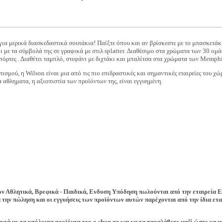
ο για μερικά διασκεδαστικά σουτάκια! Παίξτε όπου και αν βρίσκεστε με το μπασκετ
ι με τα σύμβολά της σε γραφικά με στιλ splatter. Διαθέσιμο στα χρώματα των 30 ο
όρτες . Διαθέτει ταμπλό, στεφάνι με διχτάκι και μπαλίτσα στα χρώματα των Memphis
ισμού, η Wilson είναι μια από τις πιο επιδραστικές και σημαντικές εταιρείες του χώ
α αθληματα, η αξιοπιστία των προϊόντων της, είναι εγγυημένη.
ών
Αθλητικά, Βρεφικά - Παιδικά, Ενδυση Υπόδηση
πωλούνται από την εταιρεία
E
 την πώληση και οι εγγυήσεις των προϊόντων αυτών παρέχονται από την ίδια εται
υτά με τα υπόλοιπα προϊόντα του e-shop.gr και να τα παραλάβετε μαζί ώστε να 