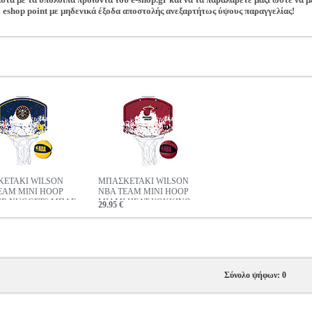
 eshop point με μηδενικά έξοδα αποστολής ανεξαρτήτως ύψους παραγγελίας!
ΕΤΑΚΙ WILSON
ΜΠΑΣΚΕΤΑΚΙ WILSON
EAM MINI HOOP
NBA TEAM MINI HOOP
R NUGGETS ΜΠΛΕ
MIAMI HEAT ΚΟΚΚΙΝΟ
29.95 €
Σύνολο ψήφων: 0