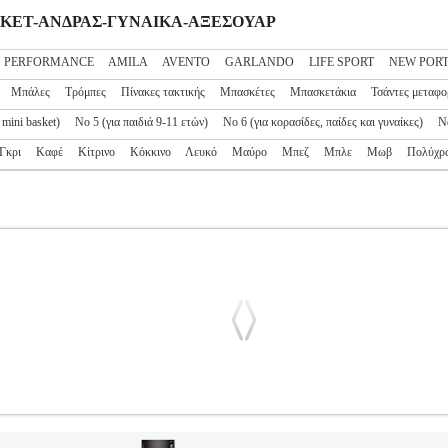
ΠΑΣΚΕΤ-ΑΝΔΡΑΣ-ΓΥΝΑΙΚΑ-ΑΞΕΣΟΥΑΡ
S PERFORMANCE
AMILA
AVENTO
GARLANDO
LIFE SPORT
NEW POR
Μπάλες
Τρόμπες
Πίνακες τακτικής
Μπασκέτες
Μπασκετάκια
Τσάντες μεταφο
 mini basket)
Νο 5 (για παιδιά 9-11 ετών)
Νο 6 (για κορασίδες, παίδες και γυναίκες)
Ν
Γκρι
Καφέ
Κίτρινο
Κόκκινο
Λευκό
Μαύρο
Μπεζ
Μπλε
Μωβ
Πολύχρ
TEAM MINI HOOP MEMPHIS GRIZZLIES ΣΙΕΛ
PL2.138157
ΕΣΟΥΑΡ
Κατηγορία: ΜΠΑΣΚΕΤ-ΑΝΔΡΑΣ-ΓΥΝΑΙΚΑ-ΑΞΕΣΟΥΑ