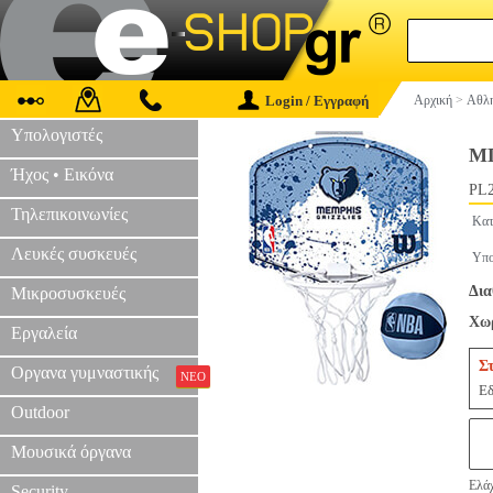
Login / Εγγραφή
Αρχική
>
Αθλη
Υπολογιστές
Μ
Ήχος • Εικόνα
PL2
Τηλεπικοινωνίες
Κατ
Λευκές συσκευές
Υπο
Δια
Μικροσυσκευές
Χωρ
Εργαλεία
Σ
Οργανα γυμναστικής
ΝΕΟ
Εδ
Outdoor
Μουσικά όργανα
Ελάχ
Security