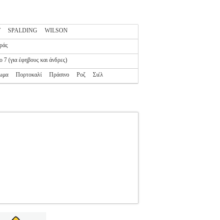
T
SPALDING
WILSON
ράς
ο 7 (για έφηβους και άνδρες)
ωμα
Πορτοκαλί
Πράσινο
Ροζ
Σιέλ
123
PL2.138157123
WILSON
WILSON
Ρ •WILSON στην κατηγορία ΜΠΑΣΚΕΤ-