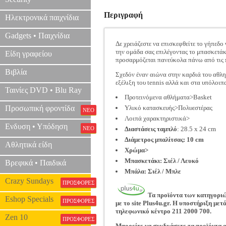
Περιγραφή
Ηλεκτρονικά παιχνίδια
Gadgets • Παιχνίδια
Δε χρειάζεστε να επισκεφθείτε το γήπεδ
την ομάδα σας επιλέγοντας το μπασκετάκ
Είδη γραφείου
προσαρμόζεται πανεύκολα πάνω από τις π
Βιβλία
Σχεδόν έναν αιώνα στην καρδιά του αθλητ
εξέλιξη του tennis αλλά και στα υπόλοιπ
Ταινίες DVD • Blu Ray
Προτεινόμενα αθλήματα>Basket
Προσωπική φροντίδα
Υλικό κατασκευής>Πολυεστέρας
ΝΕΟ
Λοιπά χαρακτηριστικά>
Ενδυση • Υπόδηση
ΝΕΟ
Διαστάσεις ταμπλό
: 28.5 x 24 cm
Διάμετρος μπαλίτσας: 10 cm
Αθλητικά είδη
Χρώμα>
Μπασκετάκι
: Σιέλ / Λευκό
Βρεφικά • Παιδικά
Μπάλα
: Σιέλ / Μπλε
Crazy Sundays
ΠΡΟΣΦΟΡΕΣ
Τα προϊόντα των κατηγορι
Eshop Specials
ΠΡΟΣΦΟΡΕΣ
με το site
Plus4u.gr
. Η υποστήριξη μετά
τηλεφωνικό κέντρο 211 2000 700.
Zen 10
ΠΡΟΣΦΟΡΕΣ
Μπορείτε να συνδυάσετε τα προϊόντα α