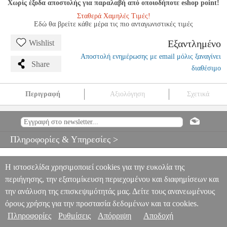
Χωρίς έξοδα αποστολής για παραλαβή από οποιοδήποτε eshop point!
Σταθερά Χαμηλές Τιμές!
Εδώ θα βρείτε κάθε μέρα τις πιο ανταγωνιστικές τιμές
Εξαντλημένο
Wishlist
Αποστολή ενημέρωσης με email μόλις ξαναγίνει
Share
διαθέσιμο
Περιγραφή
Αξιολόγηση
Σχετικά
ΜΠΑΛΑΚΙΑ TENNIS NASSAU TOURNAMENT
PER.234905
PER.234905
NASSAU
NASSAU
PING PONG-ΕΞΟΠΛΙΣΜΟΣ
ΜΠΑΛΑΚΙΑ TENNIS NASSAU TOURNAMENT
Πληροφορίες & Υπηρεσίες >
0
Η ιστοσελίδα χρησιμοποιεί cookies για την ευκολία της
περιήγησης, την εξατομίκευση περιεχομένου και διαφημίσεων και
την ανάλυση της επισκεψιμότητάς μας. Δείτε τους ανανεωμένους
όρους χρήσης για την προστασία δεδομένων και τα cookies.
Πληροφορίες
Ρυθμίσεις
Απόρριψη
Αποδοχή