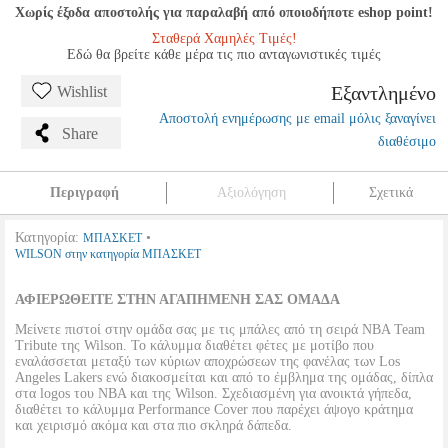
Χωρίς έξοδα αποστολής για παραλαβή από οποιοδήποτε eshop point!
Σταθερά Χαμηλές Τιμές!
Εδώ θα βρείτε κάθε μέρα τις πιο ανταγωνιστικές τιμές
Εξαντλημένο
Wishlist
Αποστολή ενημέρωσης με email μόλις ξαναγίνει
Share
διαθέσιμο
Περιγραφή
Αξιολόγηση
Σχετικά
Κατηγορία:
•
ΜΠΑΣΚΕΤ
WILSON στην κατηγορία ΜΠΑΣΚΕΤ
ΑΦΙΕΡΩΘΕΙΤΕ ΣΤΗΝ ΑΓΑΠΗΜΕΝΗ ΣΑΣ ΟΜΑΔΑ
Μείνετε πιστοί στην ομάδα σας με τις μπάλες από τη σειρά NBA Team
Tribute της Wilson. Το κάλυμμα διαθέτει φέτες με μοτίβο που
εναλάσσεται μεταξύ των κύριων αποχρώσεων της φανέλας των Los
Angeles Lakers ενώ διακοσμείται και από το έμβλημα της ομάδας, δίπλα
στα logos του NBA και της Wilson. Σχεδιασμένη για ανοικτά γήπεδα,
διαθέτει το κάλυμμα Performance Cover που παρέχει άψογο κράτημα
και χειρισμό ακόμα και στα πιο σκληρά δάπεδα.