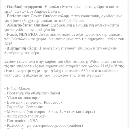
•
Οπαδική περηφάνια
: Η μπάλα είναι ντυμένη με τα χρώματα και το
έμβλημα των Los Angeles Lakers.
•
Performance Cover
: Outdoor κάλυμμα από καουτσούκ, σχεδιασμένο
για άψογο έλεγχο της μπάλας σε σκληρά δάπεδα.
•
Ανθεκτικότητα Outdoor
: Σχεδιασμένη με αυξημένη ανθεκτικότητα
για παιχνίδι σε ανοικτά γήπεδα.
•
Ραφές NBA PRO
: Ανθεκτικά κανάλια μεταξύ των πάνελ της μπάλας,
που βελτιώνουν το χειρισμό εμπνευσμένα από τις σημερινές μπάλες του
NBA.
•
Διατήρηση αέρα
: Η εσωτερική επένδυση επιμηκύνει την διάρκεια
διατήρησης του αέρα.
Σχεδόν έναν αιώνα στην καρδιά του αθλητισμού, η Wilson είναι μια από
τις πιο επιδραστικές και σημαντικές εταιρείες του χώρου. Η εξέλιξή της
είναι συνυφασμένη με την εξέλιξη του tennis αλλά και στα υπόλοιπα
αθληματα, η αξιοπιστία των προϊόντων της, είναι εγγυημένη.
• Είδος>Μπάλα
• Προτεινόμενα αθλήματα>Βasket
• Υλικό κατασκευής>
• Εξωτερική επιφάνεια: Καουτσούκ
• Σαμπρέλα: Composite
• Μέγεθος>7 (για αγόρια ηλικίας 12+ ετών και άνδρες)
• Λοιπά χαρακτηριστικά>
• Πιστοποίηση NBA
• Κατάλληλη για εξωτερικούς χώρους (outdoor)