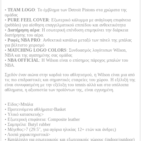
•
TEAM LOGO
: Το έμβλημα των Detroit Pistons στα χρώματα της
ομάδας
•
PURE FEEL COVER
: Εξωτερικό κάλυμμα με ανάγλυφη επιφάνεια
(pebbles) για αίσθηση επαγγελματικού επιπέδου και ανθεκτικότητα
•
Διατήρηση αέρα
: Η εσωτερική επένδυση επιμηκύνει την διάρκεια
διατήρησης του αέρα.
•
Ραφές NBA PRO
: Ανθεκτικά κανάλια μεταξύ των πάνελ της μπάλας
για βέλτιστο χειρισμό
•
MATCHING LOGO COLORS
: Συνδυασμός λογότυπων Wilson,
NBA και της αγαπημένης σας ομάδας
•
NBA OFFICIAL
: Η Wilson είναι ο επίσημος πάροχος μπαλών του
NBA.
Σχεδόν έναν αιώνα στην καρδιά του αθλητισμού, η Wilson είναι μια από
τις πιο επιδραστικές και σημαντικές εταιρείες του χώρου. Η εξέλιξή της
είναι συνυφασμένη με την εξέλιξη του tennis αλλά και στα υπόλοιπα
αθληματα, η αξιοπιστία των προϊόντων της, είναι εγγυημένη.
• Είδος>Μπάλα
• Προτεινόμενα αθλήματα>Βasket
• Υλικό κατασκευής>
• Εξωτερική επιφάνεια: Composite leather
• Σαμπρέλα: Butyl rubber
• Μέγεθος>7 (29.5", για αγόρια ηλικίας 12+ ετών και άνδρες)
• Λοιπά χαρακτηριστικά>
• Κατάλληλη για εσωτερικούς και εξωτερικούς χώρους (indoor/outdoor)