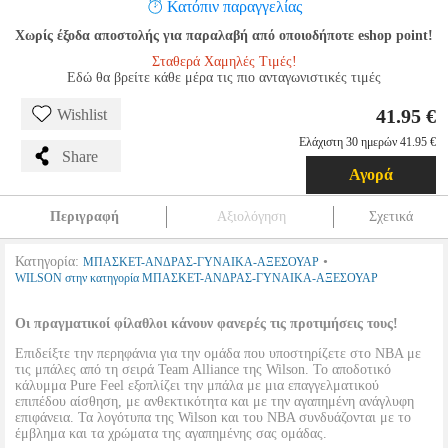
Κατόπιν παραγγελίας
Χωρίς έξοδα αποστολής για παραλαβή από οποιοδήποτε eshop point!
Σταθερά Χαμηλές Τιμές!
Εδώ θα βρείτε κάθε μέρα τις πιο ανταγωνιστικές τιμές
41.95 €
Wishlist
Ελάχιστη 30 ημερών 41.95 €
Share
Αγορά
Περιγραφή
Αξιολόγηση
Σχετικά
Κατηγορία:
•
ΜΠΑΣΚΕΤ-ΑΝΔΡΑΣ-ΓΥΝΑΙΚΑ-ΑΞΕΣΟΥΑΡ
WILSON στην κατηγορία ΜΠΑΣΚΕΤ-ΑΝΔΡΑΣ-ΓΥΝΑΙΚΑ-ΑΞΕΣΟΥΑΡ
Οι πραγματικοί φίλαθλοι κάνουν φανερές τις προτιμήσεις τους!
Επιδείξτε την περηφάνια για την ομάδα που υποστηρίζετε στο NBA με
τις μπάλες από τη σειρά Team Alliance της Wilson. Το αποδοτικό
κάλυμμα Pure Feel εξοπλίζει την μπάλα με μια επαγγελματικού
επιπέδου αίσθηση, με ανθεκτικότητα και με την αγαπημένη ανάγλυφη
επιφάνεια. Τα λογότυπα της Wilson και του NBA συνδυάζονται με το
έμβλημα και τα χρώματα της αγαπημένης σας ομάδας.