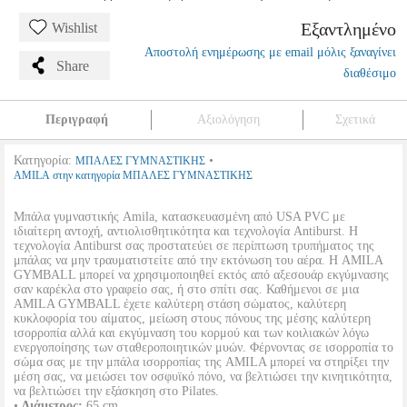
Εξαντλημένο
Wishlist
Αποστολή ενημέρωσης με email μόλις ξαναγίνει
Share
διαθέσιμο
Περιγραφή
Αξιολόγηση
Σχετικά
Κατηγορία:
•
ΜΠΑΛΕΣ ΓΥΜΝΑΣΤΙΚΗΣ
AMILA στην κατηγορία ΜΠΑΛΕΣ ΓΥΜΝΑΣΤΙΚΗΣ
Μπάλα γυμναστικής Amila, κατασκευασμένη από USA PVC με
ιδιαίτερη αντοχή, αντιολισθητικότητα και τεχνολογία Antiburst. Η
τεχνολογία Antiburst σας προστατεύει σε περίπτωση τρυπήματος της
μπάλας να μην τραυματιστείτε από την εκτόνωση του αέρα. Η AMILA
GYMBALL μπορεί να χρησιμοποιηθεί εκτός από αξεσουάρ εκγύμνασης
σαν καρέκλα στο γραφείο σας, ή στο σπίτι σας. Καθήμενοι σε μια
AMILA GYMBALL έχετε καλύτερη στάση σώματος, καλύτερη
κυκλοφορία του αίματος, μείωση στους πόνους της μέσης καλύτερη
ισορροπία αλλά και εκγύμναση του κορμού και των κοιλιακών λόγω
ενεργοποίησης των σταθεροποιητικών μυών. Φέρνοντας σε ισορροπία το
σώμα σας με την μπάλα ισορροπίας της AMILA μπορεί να στηρίξει την
μέση σας, να μειώσει τον οσφυϊκό πόνο, να βελτιώσει την κινητικότητα,
να βελτιώσει την εξάσκηση στο Pilates.
•
Διάμετρος:
65 cm.