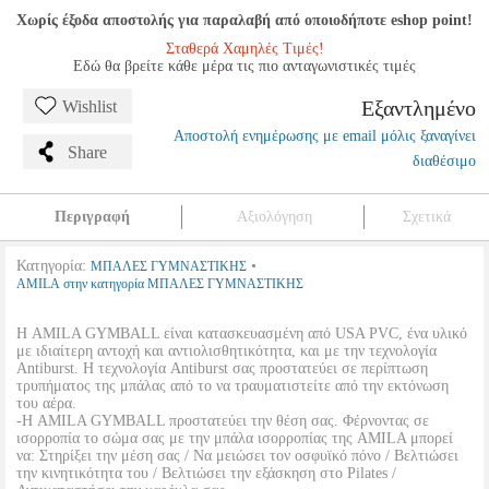
Χωρίς έξοδα αποστολής για παραλαβή από οποιοδήποτε eshop point!
Σταθερά Χαμηλές Τιμές!
Εδώ θα βρείτε κάθε μέρα τις πιο ανταγωνιστικές τιμές
Εξαντλημένο
Wishlist
Αποστολή ενημέρωσης με email μόλις ξαναγίνει
Share
διαθέσιμο
Περιγραφή
Αξιολόγηση
Σχετικά
Κατηγορία:
•
ΜΠΑΛΕΣ ΓΥΜΝΑΣΤΙΚΗΣ
AMILA στην κατηγορία ΜΠΑΛΕΣ ΓΥΜΝΑΣΤΙΚΗΣ
Η AMILA GYMBALL είναι κατασκευασμένη από USA PVC, ένα υλικό
με ιδιαίτερη αντοχή και αντιολισθητικότητα, και με την τεχνολογία
Antiburst. Η τεχνολογία Antiburst σας προστατεύει σε περίπτωση
τρυπήματος της μπάλας από το να τραυματιστείτε από την εκτόνωση
του αέρα.
-Η AMILA GYMBALL προστατεύει την θέση σας. Φέρνοντας σε
ισορροπία το σώμα σας με την μπάλα ισορροπίας της AMILA μπορεί
να: Στηρίξει την μέση σας / Να μειώσει τον οσφυϊκό πόνο / Βελτιώσει
την κινητικότητα του / Βελτιώσει την εξάσκηση στο Pilates /