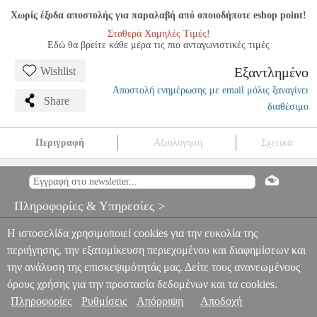
Χωρίς έξοδα αποστολής για παραλαβή από οποιοδήποτε eshop point!
Σταθερά Χαμηλές Τιμές!
Εδώ θα βρείτε κάθε μέρα τις πιο ανταγωνιστικές τιμές
Εξαντλημένο
Wishlist
Αποστολή ενημέρωσης με email μόλις ξαναγίνει
Share
διαθέσιμο
Περιγραφή
Αξιολόγηση
Σχετικά
MOZART - VARIATIONS ON A MINUET C-DUR
MSC.604664
MSC.604664
EDITION PETERS
EDITION PETERS
ΜΟΥΣΙΚΑ
ΒΙΒΛΙΑ ΠΛΗΚΤΡΩΝ
MOZART - VARIATIONS ON A MINUET
Πληροφορίες & Υπηρεσίες >
C-DUR
0
Η ιστοσελίδα χρησιμοποιεί cookies για την ευκολία της
περιήγησης, την εξατομίκευση περιεχομένου και διαφημίσεων και
την ανάλυση της επισκεψιμότητάς μας. Δείτε τους ανανεωμένους
όρους χρήσης για την προστασία δεδομένων και τα cookies.
Πληροφορίες
Ρυθμίσεις
Απόρριψη
Αποδοχή