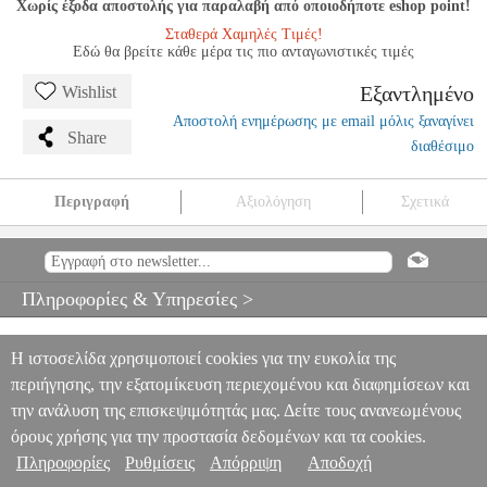
Χωρίς έξοδα αποστολής για παραλαβή από οποιοδήποτε eshop point!
Σταθερά Χαμηλές Τιμές!
Εδώ θα βρείτε κάθε μέρα τις πιο ανταγωνιστικές τιμές
Εξαντλημένο
Wishlist
Αποστολή ενημέρωσης με email μόλις ξαναγίνει
Share
διαθέσιμο
Περιγραφή
Αξιολόγηση
Σχετικά
MOZART - SONATA C MAJ.KV 309
MSC.605181
MSC.605181
SCHOTT SOHNE
SCHOTT SOHNE
ΜΟΥΣΙΚΑ ΒΙΒΛΙΑ
ΠΛΗΚΤΡΩΝ
MOZART - SONATA C MAJ.KV 309
Πληροφορίες & Υπηρεσίες >
0
Η ιστοσελίδα χρησιμοποιεί cookies για την ευκολία της
περιήγησης, την εξατομίκευση περιεχομένου και διαφημίσεων και
την ανάλυση της επισκεψιμότητάς μας. Δείτε τους ανανεωμένους
όρους χρήσης για την προστασία δεδομένων και τα cookies.
Πληροφορίες
Ρυθμίσεις
Απόρριψη
Αποδοχή