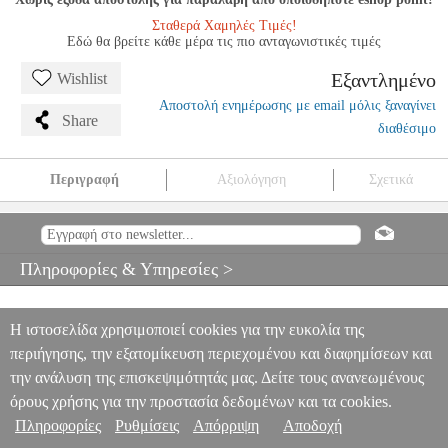
Σταθερά Χαμηλές Τιμές!
Εδώ θα βρείτε κάθε μέρα τις πιο ανταγωνιστικές τιμές
Εξαντλημένο
Wishlist
Αποστολή ενημέρωσης με email μόλις ξαναγίνει
Share
διαθέσιμο
Περιγραφή
Αξιολόγηση
Σχετικά
MOZART - CONCERTO N.5 (D) KV 175
MSC.605190
MSC.605190
SCHIRMER
SCHIRMER
ΜΟΥΣΙΚΑ ΒΙΒΛΙΑ
ΠΛΗΚΤΡΩΝ
MOZART - CONCERTO N.5 (D) KV 175
Πληροφορίες & Υπηρεσίες >
0
Η ιστοσελίδα χρησιμοποιεί cookies για την ευκολία της
περιήγησης, την εξατομίκευση περιεχομένου και διαφημίσεων και
την ανάλυση της επισκεψιμότητάς μας. Δείτε τους ανανεωμένους
όρους χρήσης για την προστασία δεδομένων και τα cookies.
Πληροφορίες
Ρυθμίσεις
Απόρριψη
Αποδοχή