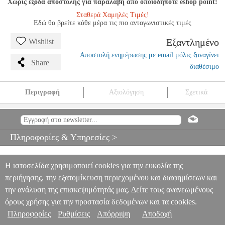
Χωρίς έξοδα αποστολής για παραλαβή από οποιοδήποτε eshop point!
Σταθερά Χαμηλές Τιμές!
Εδώ θα βρείτε κάθε μέρα τις πιο ανταγωνιστικές τιμές
Εξαντλημένο
Wishlist
Αποστολή ενημέρωσης με email μόλις ξαναγίνει
Share
διαθέσιμο
Περιγραφή
Αξιολόγηση
Σχετικά
MOZART - CONCERTO N.1 G DUR KV 313 (285C)
MSC.606939
MSC.606939
BREITKOPF
BREITKOPF
ΜΟΥΣΙΚΑ ΒΙΒΛΙΑ
ΠΝΕΥΣΤΩΝ
MOZART - CONCERTO N.1 G DUR KV 313
Πληροφορίες & Υπηρεσίες >
(285C)
0
Η ιστοσελίδα χρησιμοποιεί cookies για την ευκολία της
περιήγησης, την εξατομίκευση περιεχομένου και διαφημίσεων και
την ανάλυση της επισκεψιμότητάς μας. Δείτε τους ανανεωμένους
όρους χρήσης για την προστασία δεδομένων και τα cookies.
Πληροφορίες
Ρυθμίσεις
Απόρριψη
Αποδοχή