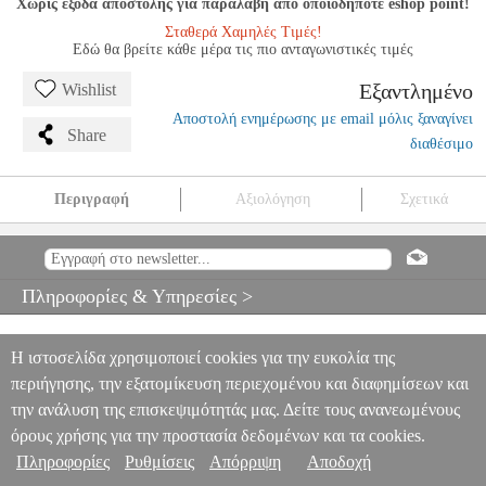
Χωρίς έξοδα αποστολής για παραλαβή από οποιοδήποτε eshop point!
Σταθερά Χαμηλές Τιμές!
Εδώ θα βρείτε κάθε μέρα τις πιο ανταγωνιστικές τιμές
Εξαντλημένο
Wishlist
Αποστολή ενημέρωσης με email μόλις ξαναγίνει
Share
διαθέσιμο
Περιγραφή
Αξιολόγηση
Σχετικά
MOYSE - 50 ETUDES MELODIQUES OP.4 VOL .1
MSC.606949
MSC.606949
ALPHONSE LEDUC
ALPHONSE LEDUC
ΜΟΥΣΙΚΑ ΒΙΒΛΙΑ ΠΝΕΥΣΤΩΝ
MOYSE - 50 ETUDES
Πληροφορίες & Υπηρεσίες >
MELODIQUES OP.4 VOL .1
0
Η ιστοσελίδα χρησιμοποιεί cookies για την ευκολία της
περιήγησης, την εξατομίκευση περιεχομένου και διαφημίσεων και
την ανάλυση της επισκεψιμότητάς μας. Δείτε τους ανανεωμένους
όρους χρήσης για την προστασία δεδομένων και τα cookies.
Πληροφορίες
Ρυθμίσεις
Απόρριψη
Αποδοχή