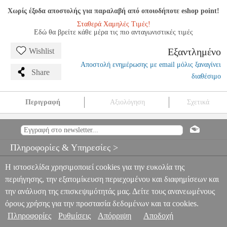
Χωρίς έξοδα αποστολής για παραλαβή από οποιοδήποτε eshop point!
Σταθερά Χαμηλές Τιμές!
Εδώ θα βρείτε κάθε μέρα τις πιο ανταγωνιστικές τιμές
Εξαντλημένο
Wishlist
Αποστολή ενημέρωσης με email μόλις ξαναγίνει
Share
διαθέσιμο
Περιγραφή
Αξιολόγηση
Σχετικά
MOSZKOWSKI - ESQUISSES TECHNIQUES OP.97 N 2
MSC.604566
MSC.604566
ALPHONSE LEDUC
ALPHONSE
LEDUC
ΜΟΥΣΙΚΑ ΒΙΒΛΙΑ ΠΛΗΚΤΡΩΝ
MOSZKOWSKI -
Πληροφορίες & Υπηρεσίες >
ESQUISSES TECHNIQUES OP.97 N 2
0
Η ιστοσελίδα χρησιμοποιεί cookies για την ευκολία της
περιήγησης, την εξατομίκευση περιεχομένου και διαφημίσεων και
την ανάλυση της επισκεψιμότητάς μας. Δείτε τους ανανεωμένους
όρους χρήσης για την προστασία δεδομένων και τα cookies.
Πληροφορίες
Ρυθμίσεις
Απόρριψη
Αποδοχή