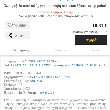
Χωρίς έξοδα αποστολής για παραλαβή από οποιοδήποτε eshop point!
Σταθερά Χαμηλές Τιμές!
Εδώ θα βρείτε κάθε μέρα τις πιο ανταγωνιστικές τιμές
10.81 €
Wishlist
Προτεινόμενη λιανική 12.01 €
Share
Αγορά
Περιγραφή
Αξιολόγηση
Σχετικά
Κατηγορία:
•
ΕΛΛΗΝΙΚΗ ΛΟΓΟΤΕΧΝΙΑ
ΠΑΠΑΧΑΤΖΗ ΣΤΙΒΑΧΤΑ ΑΡΓΥΡΩ στην κατηγορία ΕΛΛΗΝΙΚΗ ΛΟΓΟΤΕΧΝΙΑ
ISBN:
978-960-6825-64-4
Συγγραφέας:
ΠΑΠΑΧΑΤΖΗ ΣΤΙΒΑΧΤΑ ΑΡΓΥΡΩ
Εκδοτικός οίκος:
ΔΙΠΤΥΧΟ
Σελίδες:
125
Διαστάσεις:
14Χ21
Ημερομηνία Έκδοσης:
Ιούνιος
2026
Ένα μυθιστόρημα βασισμένο σε πραγματικά γεγονότα, που ζωντανεύει
μνήμες, οικογενειακές διαδρομές και γυναικείες ιστορίες μιας άλλης
εποχής. Η Αργυρώ Παπαχτζή-Στιβαχτή αφηγείται με ευαισθησία τις ζωές