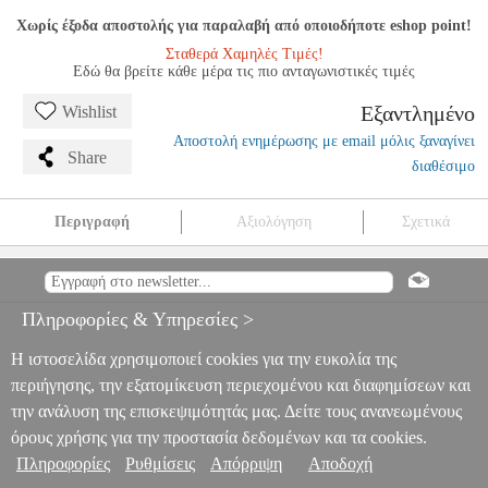
Χωρίς έξοδα αποστολής για παραλαβή από οποιοδήποτε eshop point!
Σταθερά Χαμηλές Τιμές!
Εδώ θα βρείτε κάθε μέρα τις πιο ανταγωνιστικές τιμές
Εξαντλημένο
Wishlist
Αποστολή ενημέρωσης με email μόλις ξαναγίνει
Share
διαθέσιμο
Περιγραφή
Αξιολόγηση
Σχετικά
ΜΗΧΑΝΗΜΑ ΜΟΝΟΖΥΓΟ/ΔΙΖΥΓΟ AMILA POWER TOWER
PT800
PER.237978
PER.237978
AMILA
AMILA
ΠΟΛΥΟΡΓΑΝΑ
ΓΥΜΝΑΣΤΙΚΗΣ
ΜΗΧΑΝΗΜΑ ΜΟΝΟΖΥΓΟ/ΔΙΖΥΓΟ AMILA
Πληροφορίες & Υπηρεσίες >
POWER TOWER PT800
0
Η ιστοσελίδα χρησιμοποιεί cookies για την ευκολία της
περιήγησης, την εξατομίκευση περιεχομένου και διαφημίσεων και
την ανάλυση της επισκεψιμότητάς μας. Δείτε τους ανανεωμένους
όρους χρήσης για την προστασία δεδομένων και τα cookies.
Πληροφορίες
Ρυθμίσεις
Απόρριψη
Αποδοχή