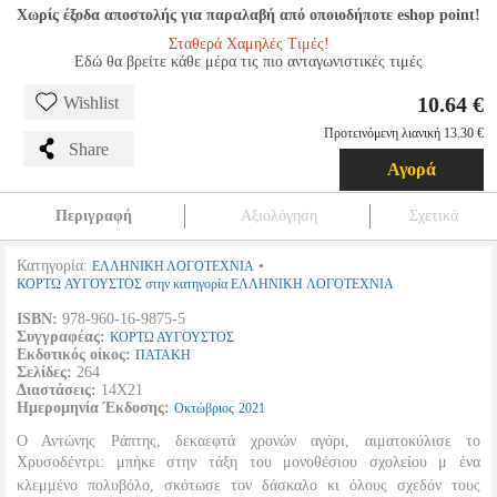
Χωρίς έξοδα αποστολής για παραλαβή από οποιοδήποτε eshop point!
Σταθερά Χαμηλές Τιμές!
Εδώ θα βρείτε κάθε μέρα τις πιο ανταγωνιστικές τιμές
10.64 €
Wishlist
Προτεινόμενη λιανική 13.30 €
Share
Αγορά
Περιγραφή
Αξιολόγηση
Σχετικά
Κατηγορία:
•
ΕΛΛΗΝΙΚΗ ΛΟΓΟΤΕΧΝΙΑ
ΚΟΡΤΩ ΑΥΓΟΥΣΤΟΣ στην κατηγορία ΕΛΛΗΝΙΚΗ ΛΟΓΟΤΕΧΝΙΑ
ISBN:
978-960-16-9875-5
Συγγραφέας:
ΚΟΡΤΩ ΑΥΓΟΥΣΤΟΣ
Εκδοτικός οίκος:
ΠΑΤΑΚΗ
Σελίδες:
264
Διαστάσεις:
14Χ21
Ημερομηνία Έκδοσης:
Οκτώβριος
2021
Ο Αντώνης Ράπτης, δεκαεφτά χρονών αγόρι, αιματοκύλισε το
Χρυσοδέντρι: μπήκε στην τάξη του μονοθέσιου σχολείου μ ένα
κλεμμένο πολυβόλο, σκότωσε τον δάσκαλο κι όλους σχεδόν τους