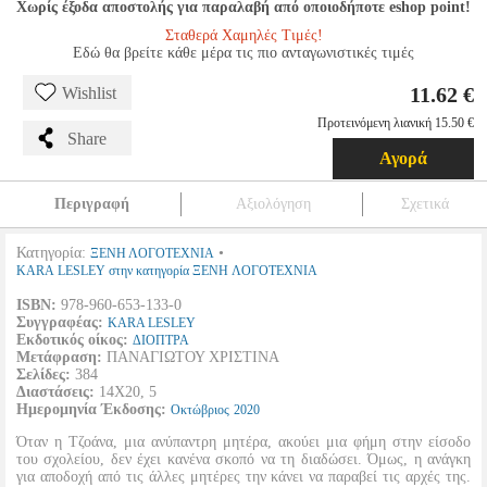
Χωρίς έξοδα αποστολής για παραλαβή από οποιοδήποτε eshop point!
Σταθερά Χαμηλές Τιμές!
Εδώ θα βρείτε κάθε μέρα τις πιο ανταγωνιστικές τιμές
11.62 €
Wishlist
Προτεινόμενη λιανική 15.50 €
Share
Αγορά
Περιγραφή
Αξιολόγηση
Σχετικά
Κατηγορία:
•
ΞΕΝΗ ΛΟΓΟΤΕΧΝΙΑ
KARA LESLEY στην κατηγορία ΞΕΝΗ ΛΟΓΟΤΕΧΝΙΑ
ISBN:
978-960-653-133-0
Συγγραφέας:
KARA LESLEY
Εκδοτικός οίκος:
ΔΙΟΠΤΡΑ
Μετάφραση:
ΠΑΝΑΓΙΩΤΟΥ ΧΡΙΣΤΙΝΑ
Σελίδες:
384
Διαστάσεις:
14Χ20, 5
Ημερομηνία Έκδοσης:
Οκτώβριος
2020
Όταν η Τζοάνα, μια ανύπαντρη μητέρα, ακούει μια φήμη στην είσοδο
του σχολείου, δεν έχει κανένα σκοπό να τη διαδώσει. Όμως, η ανάγκη
για αποδοχή από τις άλλες μητέρες την κάνει να παραβεί τις αρχές της.