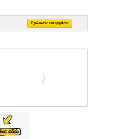
Σχολιάστε και ψηφίστε
SOFT
ΛΕΙΤΟΥΡΓΙΚΟ ΣΥΣΤΗΜΑ
Κατηγορία:
οσφέρουν μια μοντέρνα, καθαρή εμπειρία
σχεδιασμό, βελτιωμένες δυνατότητες και
κες. Δυνατότητα αλλαγής γλώσσας Μετά την
περιορισμούς, κατεβάζοντας το αντίστοιχο
 σχεδίαση των Windows 11 δίνει έμφαση στην