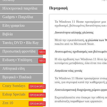
Περιγραφή
Ηλεκτρονικά παιχνίδια
Gadgets • Παιχνίδια
Τα Windows 11 Home προσφέρουν μια μο
Είδη γραφείου
σχεδιασμό, βελτιωμένες δυνατότητες και
Δυνατότητα αλλαγής γλώσσας
Βιβλία
Μετά την εγκατάσταση,
η γλώσσα των W
Ταινίες DVD • Blu Ray
πακέτο από το Microsoft Store.
Προσωπική φροντίδα
Ανανεωμένος σχεδιασμός και βελτιωμέν
ΝΕΟ
Η νέα σχεδίαση των Windows 11 δίνει έμ
Ενδυση • Υπόδηση
ΝΕΟ
κινούμενες μεταβάσεις, όλα είναι πιο εύ
Αθλητικά είδη
Ασφάλεια νέας γενιάς
Βρεφικά • Παιδικά
Τα Windows 11 Home προσφέρουν ενσωμα
ιούς, για σιγουριά κατά την καθημερινή 
Crazy Sundays
ΠΡΟΣΦΟΡΕΣ
Αποτελεσματική διαχείριση χώρου εργα
Eshop Specials
ΠΡΟΣΦΟΡΕΣ
Εκμεταλλευτείτε στο έπακρο την οθόνη σ
αναδιάταξη παραθύρων και εργασιών.
Zen 10
ΠΡΟΣΦΟΡΕΣ