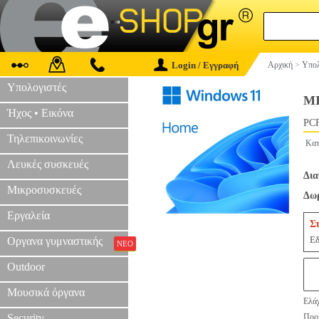
Login / Εγγραφή
Αρχική
>
Υπολ
Υπολογιστές
MI
Ήχος • Εικόνα
PCF
Τηλεπικοινωνίες
Κατ
Λευκές συσκευές
Δια
Μικροσυσκευές
Δωρ
Εργαλεία
Σ
Εδ
Οργανα γυμναστικής
ΝΕΟ
Outdoor
Μουσικά όργανα
Ελάχ
Security
Προτ