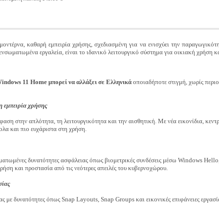
ντέρνα, καθαρή εμπειρία χρήσης, σχεδιασμένη για να ενισχύει την παραγωγικότ
 ενσωματωμένα εργαλεία, είναι το ιδανικό λειτουργικό σύστημα για οικιακή χρήση κ
indows 11 Home μπορεί να αλλάξει σε Ελληνικά
οποιαδήποτε στιγμή, χωρίς περιο
η εμπειρία χρήσης
φαση στην απλότητα, τη λειτουργικότητα και την αισθητική. Με νέα εικονίδια, κεν
κολα και πιο ευχάριστα στη χρήση.
τωμένες δυνατότητες ασφάλειας όπως βιομετρικές συνδέσεις μέσω Windows Hello
χρήση και προστασία από τις νεότερες απειλές του κυβερνοχώρου.
σίας
ας με δυνατότητες όπως Snap Layouts, Snap Groups και εικονικές επιφάνειες εργασί