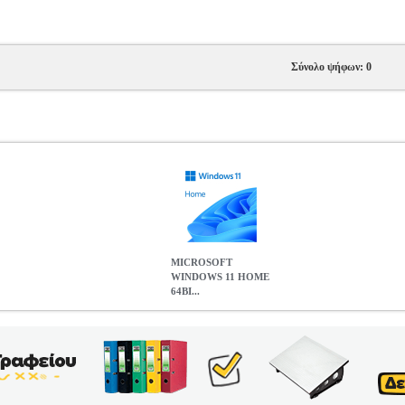
Σύνολο ψήφων: 0
MICROSOFT
WINDOWS 11 HOME
64BI...
BIT ENGLISH DSP
PCF.01859
PCF.01859
MICROSOFT
MICRO
την κατηγορία ΛΕΙΤΟΥΡΓΙΚΟ ΣΥΣΤΗΜΑ Τα Windows 11 Home πρ
χύει την παραγωγικότητα και να σας κρατά ασφαλείς. Με ανανεωμένο 
δανικό λειτουργικό σύστημα για οικιακή χρήση και καθημερινές ανάγ
11 Home μπορεί να αλλάξει σε Ελληνικά οποιαδήποτε στιγμή, χωρίς 
ore. Ανανεωμένος σχεδιασμός και βελτιωμένη εμπειρία χρήσης Η νέα