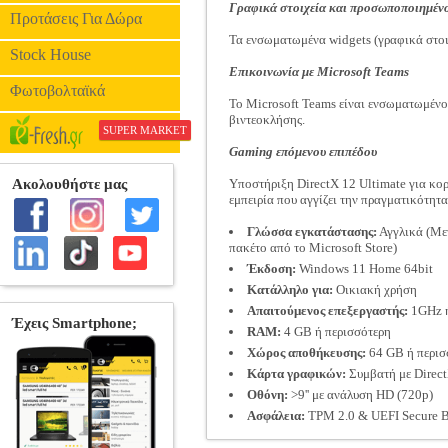
Γραφικά στοιχεία και προσωποποιημένο
Προτάσεις Για Δώρα
Τα ενσωματωμένα widgets (γραφικά στοιχ
Stock House
Επικοινωνία με Microsoft Teams
Φωτοβολταϊκά
Το Microsoft Teams είναι ενσωματωμένο 
βιντεοκλήσης.
SUPER MARKET
Gaming επόμενου επιπέδου
Υποστήριξη DirectX 12 Ultimate για κο
εμπειρία που αγγίζει την πραγματικότητα
Γλώσσα εγκατάστασης:
Αγγλικά (Μετ
πακέτο από το Microsoft Store)
Έκδοση:
Windows 11 Home 64bit
Κατάλληλο για:
Οικιακή χρήση
Απαιτούμενος επεξεργαστής:
1GHz ή 
RAM:
4 GB ή περισσότερη
Χώρος αποθήκευσης:
64 GB ή περισ
Κάρτα γραφικών:
Συμβατή με Direc
Οθόνη:
>9'' με ανάλυση HD (720p)
Ασφάλεια:
TPM 2.0 & UEFI Secure 