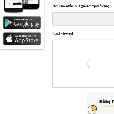
Βαθμολογία & Σχόλια προιόντος
Last viewed
MICROSOFT WINDOWS 11 HOME 64
ΛΕΙΤΟΥΡΓΙΚΟ ΣΥΣΤΗΜΑ •MICROSOFT σ
χρήσης, σχεδιασμένη για να ενισ
ενσωματωμένα εργαλεία, είναι το ι
εγκατάσταση, η γλώσσα των Windows 
γλωσσικό πακέτο από το Microsoft St