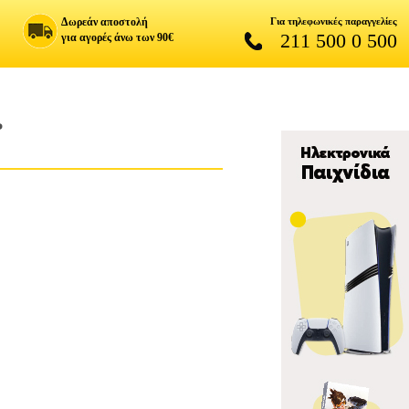
Δωρεάν αποστολή
Για τηλεφωνικές παραγγελίες
211 500 0 500
για αγορές άνω των 90€
P