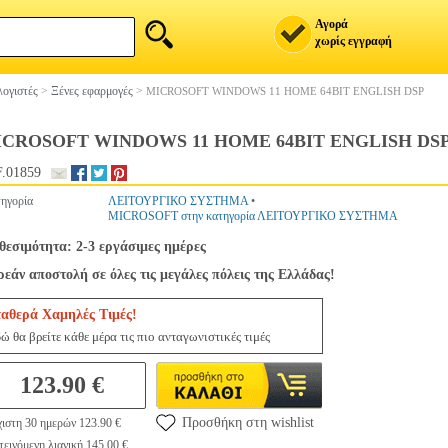
Αγορά
χωρίς εγγραφή
ογιστές
>
Ξένες εφαρμογές
>
MICROSOFT WINDOWS 11 HOME 64BIT ENGLISH DSP
CROSOFT WINDOWS 11 HOME 64BIT ENGLISH DS
.01859
ηγορία
ΛΕΙΤΟΥΡΓΙΚΟ ΣΥΣΤΗΜΑ
•
MICROSOFT στην κατηγορία ΛΕΙΤΟΥΡΓΙΚΟ ΣΥΣΤΗΜΑ
θεσιμότητα: 2-3 εργάσιμες ημέρες
εάν αποστολή σε όλες τις μεγάλες πόλεις της Ελλάδας!
ταθερά Χαμηλές Τιμές!
ώ θα βρείτε κάθε μέρα τις πιο ανταγωνιστικές τιμές
123.90 €
Προσθήκη στη wishlist
ιστη 30 ημερών 123.90 €
εινόμενη λιανική 145.00 €