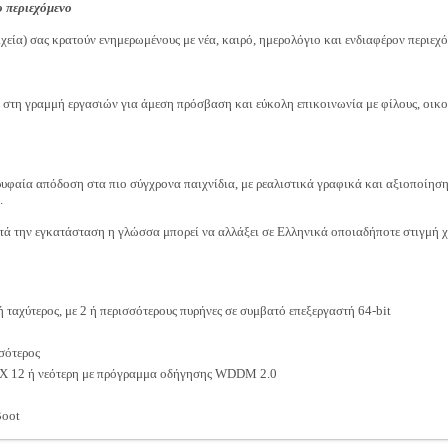
 περιεχόμενο
εία) σας κρατούν ενημερωμένους με νέα, καιρό, ημερολόγιο και ενδιαφέρον περιεχό
στη γραμμή εργασιών για άμεση πρόσβαση και εύκολη επικοινωνία με φίλους, οικο
ρυφαία απόδοση στα πιο σύγχρονα παιχνίδια, με ρεαλιστικά γραφικά και αξιοποίησ
.
ά την εγκατάσταση η γλώσσα μπορεί να αλλάξει σε Ελληνικά οποιαδήποτε στιγμή χ
ταχύτερος, με 2 ή περισσότερους πυρήνες σε συμβατό επεξεργαστή 64-bit
σότερος
tX 12 ή νεότερη με πρόγραμμα οδήγησης WDDM 2.0
Boot