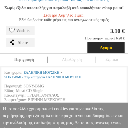
Χωρίς έξοδα αποστολής για παραλαβή από οποιοδήποτε eshop point!
Σταθερά Χαμηλές Τιμές!
Εδώ θα βρείτε κάθε μέρα τις πιο ανταγωνιστικές τιμές
3.10 €
Wishlist
Προτεινόμενη λιανική 6.20 €
Share
Αγορά
Περιγραφή
Αξιολόγηση
Σχετικά
Κατηγορία:
•
ΕΛΛΗΝΙΚΗ ΜΟΥΣΙΚΗ
SONY-BMG στην κατηγορία ΕΛΛΗΝΙΚΗ ΜΟΥΣΙΚΗ
Παραγωγή: SONY-BMG
Είδος: Μονό CD Single
Καλλιτέχνης: ΤΡΙΑΝΤΑΦΥΛΛΟΣ
Συμμετέχουν: ΕΙΡΗΝΗ ΜΕΡΚΟΥΡΗ
Η ιστοσελίδα χρησιμοποιεί cookies για την ευκολία της
1. ΣΑΝ ΤΡΕΛΟΣ Σ'ΑΓΑΠΩ
3. ΤΩΡΑ ΣΕ ΘΕΛΩ ΕΔΩ
2. ΜΙΑ ΖΩΗ(ΜΕ ΤΗΝ ΕΙΡΗΝΗ
4. ΚΑΙ ΣΕ ΡΩΤΑΩ
περιήγησης, την εξατομίκευση περιεχομένου και διαφημίσεων και
ΜΕΡΚΟΥΡΗ)
την ανάλυση της επισκεψιμότητάς μας. Δείτε τους ανανεωμένους
ΤΡΙΑΝΤΑΦΥΛΛΟΣ - ΜΙΑ ΖΩΗ - ΤΡΙΑΝΤΑΦΥΛΛΟΣ