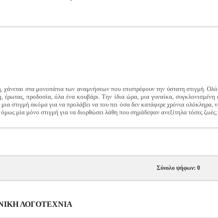
ή, χάνεται στα μονοπάτια των αναμνήσεων που επιστρέφουν την ύστατη στιγμή. Ολ
, έρωτας, προδοσία, όλα ένα κουβάρι. Την ίδια ώρα, μια γυναίκα, συγκλονισμένη 
μια στιγμή ακόμα για να προλάβει να του πει όσα δεν κατάφερε χρόνια ολόκληρα, να
ί όμως μία μόνο στιγμή για να διορθώσει λάθη που σημάδεψαν ανεξίτηλα τόσες ζωές;
Σύνολο ψήφων: 0
ΛΗΝΙΚΗ ΛΟΓΟΤΕΧΝΙΑ