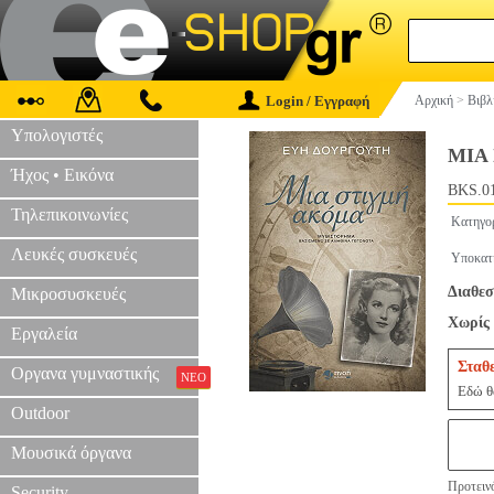
Login / Εγγραφή
Αρχική
>
Βιβλ
Υπολογιστές
ΜΙΑ
Ήχος • Εικόνα
BKS.0
Τηλεπικοινωνίες
Κατηγο
Λευκές συσκευές
Υποκατ
Διαθεσ
Μικροσυσκευές
Χωρίς 
Εργαλεία
Σταθ
Οργανα γυμναστικής
ΝΕΟ
Εδώ θα
Outdoor
Μουσικά όργανα
Προτεινό
Security