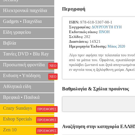
Περιγραφή
Ηλεκτρονικά παιχνίδια
Gadgets • Παιχνίδια
ISBN:
978-618-5307-98-1
Συγγραφέας:
ΔΟΥΡΓΟΥΤΗ ΕΥΗ
Είδη γραφείου
Εκδοτικός οίκος:
ΠΝΟΗ
Σελίδες:
282
Διαστάσεις:
14Χ21
Βιβλία
Ημερομηνία Έκδοσης:
Μάιος
2020
Ταινίες DVD • Blu Ray
Λίγο πριν αφήσει την τελευταία του πνο
από τα μάτια του. Ορφάνια, εγκατάλειψη
Προσωπική φροντίδα
προλάβει ζωντανό και ζητά απεγνωσμένα 
ΝΕΟ
εν αγνοία τους η ζηλόφθονη μοίρα. Αρκε
Ενδυση • Υπόδηση
ΝΕΟ
Αθλητικά είδη
Βαθμολογία & Σχόλια προιόντος
Βρεφικά • Παιδικά
Crazy Sundays
ΠΡΟΣΦΟΡΕΣ
Eshop Specials
ΠΡΟΣΦΟΡΕΣ
Αναζήτηση στην κατηγορία ΕΛ
Zen 10
ΠΡΟΣΦΟΡΕΣ