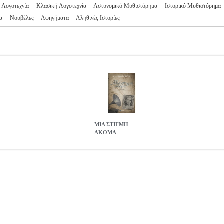
 Λογοτεχνία
Κλασική Λογοτεχνία
Αστυνομικό Μυθιστόρημα
Ιστορικό Μυθιστόρημα
α
Νουβέλες
Αφηγήματα
Αληθινές Ιστορίες
ΜΙΑ ΣΤΙΓΜΗ
ΑΚΟΜΑ
5
BKS.0196125
ΔΟΥΡΓΟΥΤΗ ΕΥΗ
ΔΟΥΡΓΟΥΤΗ ΕΥΗ
ΕΛΛΗΝΙ
κατηγορία ΕΛΛΗΝΙΚΗ ΛΟΓΟΤΕΧΝΙΑ ISBN: 978-618-5307-98-1
: 14Χ21 Ημερομηνία Έκδοσης: Μάιος 2020 Λίγο πριν αφήσει την τελε
τη στιγμή. Ολόκληρη η ζωή του περνάει σαν σε όνειρο μπροστά από τ
ια ώρα, μια γυναίκα, συγκλονισμένη από τις πρόσφατες αποκαλύψεις, ι
ολάβει να του πει όσα δεν κατάφερε χρόνια ολόκληρα, να του φανερώ
όμως μία μόνο στιγμή για να διορθώσει λάθη που σημάδεψαν ανεξίτη
11.35