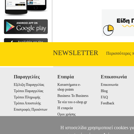
NEWSLETTER
Περισσότερες 
Παραγγελίες
Εταιρία
Επικοινωνία
Εξέλιξη Παραγγελίας
Καταστήματα e-
Επικοινωνία
shop points
Τρόποι Παραγγελίας
Blog
Business To Business
Τρόποι Πληρωμής
FAQ
Τα νέα του e-shop.gr
Τρόποι Αποστολής
Feedback
Η εταιρεία
Επιστροφές Προιόντων
Οροι χρήσης
Cookies
Η ιστοσελίδα χρησιμοποιεί cookies γι