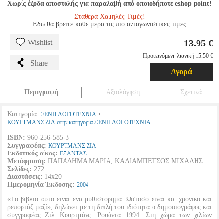
Χωρίς έξοδα αποστολής για παραλαβή από οποιοδήποτε eshop point!
Σταθερά Χαμηλές Τιμές!
Εδώ θα βρείτε κάθε μέρα τις πιο ανταγωνιστικές τιμές
13.95 €
Wishlist
Προτεινόμενη λιανική 15.50 €
Share
Αγορά
Περιγραφή
Αξιολόγηση
Σχετικά
Κατηγορία:
•
ΞΕΝΗ ΛΟΓΟΤΕΧΝΙΑ
ΚΟΥΡΤΜΑΝΣ ΖΙΛ στην κατηγορία ΞΕΝΗ ΛΟΓΟΤΕΧΝΙΑ
ISBN:
960-256-585-3
Συγγραφέας:
ΚΟΥΡΤΜΑΝΣ ΖΙΛ
Εκδοτικός οίκος:
ΕΞΑΝΤΑΣ
Μετάφραση:
ΠΑΠΑΔΗΜΑ ΜΑΡΙΑ, ΚΑΛΙΑΜΠΕΤΣΟΣ ΜΙΧΑΛΗΣ
Σελίδες:
272
Διαστάσεις:
14x20
Ημερομηνία Έκδοσης:
2004
«Το βιβλίο αυτό είναι ένα μυθιστόρημα. Ωστόσο είναι και χρονικό και
ρεπορτάζ μαζί», δηλώνει με τη διπλή του ιδιότητα ο δημοσιογράφος και
συγγραφέας Ζιλ Κουρτμάνς. Ρουάντα 1994. Στη χώρα των χιλίων