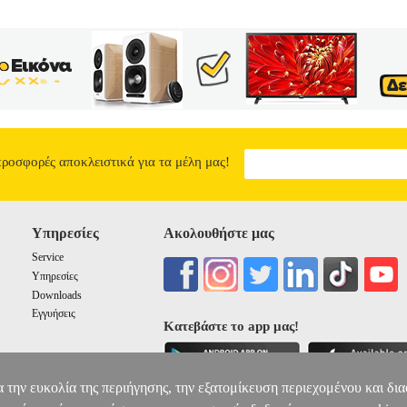
δομημένη θεμελίωση των συνόλων αυτών.
ΜΙΑ ΑΞΙΩΜΑΤΙΚΗ ΘΕΜΕΛ
ΔΕΥΤΕΡΟΒΑΘΜΙΑ ΕΚΠΑΙΔΕΥΣΗ
16.21
προσφορές αποκλειστικά για τα μέλη μας!
Υπηρεσίες
Ακολουθήστε μας
Service
Υπηρεσίες
Downloads
Εγγυήσεις
Κατεβάστε το app μας!
α την ευκολία της περιήγησης, την εξατομίκευση περιεχομένου και δι