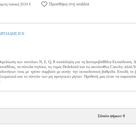
Προσθήκη στη wishlist
μενη λιανική 20.01 €
ΩΡΓΙΑΔΗΣ Π.Ν.
 θεμελίωση των συνόλων N, Z, Q, R κατάλληλη για τη ΔευτεροβάθΜια Εκπαίδευση. Δ
σοδυναΜιας, τα σύνολα πηλίκα, τις τομές Dedekind και τις ακολουθίες Cauchy, αλλ
 ιδιοτήτων τους με τρόπο συμβατό με αυτήν την εκπαιδευτική βαθμίδα. Επειδή το 
ξιωματικά και το σύνολο των μη αρνητικών ρητών. Πρόθεσή μας είναι να παρουσιά
.
Σύνολο ψήφων: 0