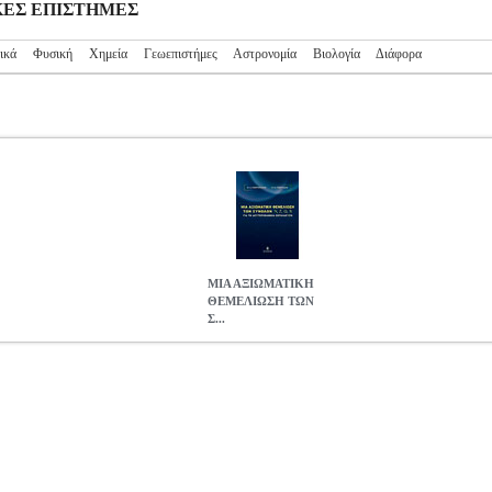
ΤΙΚΕΣ ΕΠΙΣΤΗΜΕΣ
ικά
Φυσική
Χημεία
Γεωεπιστήμες
Αστρονομία
Βιολογία
Διάφορα
ΜΙΑ ΑΞΙΩΜΑΤΙΚΗ
ΘΕΜΕΛΙΩΣΗ ΤΩΝ
Σ...
Η ΤΩΝ ΣΥΝΟΛΩΝ N, Z, Q, R ΓΙΑ ΤΗ ΔΕΥΤΕΡΟΒΑΘΜΙΑ ΕΚ
 Π.Ν.
ΓΕΩΡΓΙΑΚΟΔΗΣ Μ.Α., ΓΕΩΡΓΙΑΔΗΣ Π.Ν.
ΘΕΤΙΚΕΣ ΕΠ
Π.Ν. στην κατηγορία ΘΕΤΙΚΕΣ ΕΠΙΣΤΗΜΕΣ ISBN: 978-960-351
ΤΑΜΟΥΛΗΣ Σελίδες: 442 Διαστάσεις: 17Χ24 Ημερομηνία Έκδοσης: Δ
, Q, R κατάλληλη για τη ΔευτεροβάθΜια Εκπαίδευση. Δεν είναι φυσι
τα σύνολα πηλίκα, τις τομές Dedekind και τις ακολουθίες Cauchy, 
 των ιδιοτήτων τους με τρόπο συμβατό με αυτήν την εκπαιδευτική βαθ
άσιο θεμελιώνεται αξιωματικά και το σύνολο των μη αρνητικών ρητώ