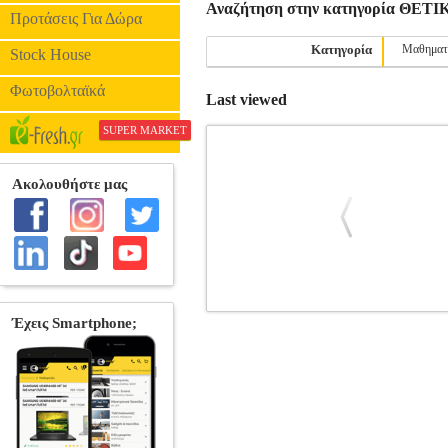
Αναζήτηση στην κατηγορία ΘΕ
Προτάσεις Για Δώρα
Κατηγορία
Μαθηματ
Stock House
Φωτοβολταϊκά
Last viewed
SUPER MARKET
ΜΙΑ ΑΞΙΩΜΑΤΙΚΗ ΘΕΜΕΛΙΩΣ
ΓΕΩΡΓΙΑΚΟΔΗΣ Μ.Α., ΓΕΩΡΓΙΑΔΗΣ
•ΓΕΩΡΓΙΑΚΟΔΗΣ Μ.Α., ΓΕΩΡΓΙΑΔΗΣ 
ΓΕΩΡΓΙΑΔΗΣ Π.Ν. Εκδοτικός οίκος: Σ
αξιωματική θεμελίωση των συνόλων N, Z
ισοδυναΜιας, τις κλάσεις ισοδυναΜιας, 
των πράξεων που ορίζονται σ' αυτά και
μαθηματικούς που διδάσκουν στο Γυμν