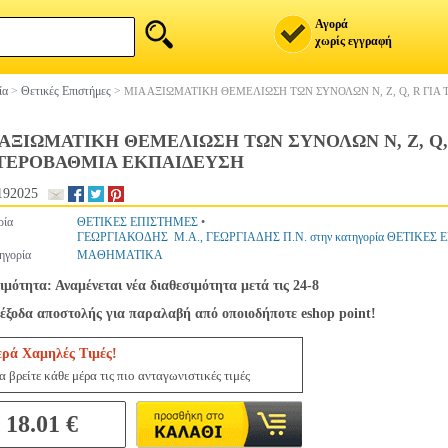
Αγορά
χωρίς εγγραφή
ία
>
Θετικές Επιστήμες
>
ΜΙΑ ΑΞΙΩΜΑΤΙΚΗ ΘΕΜΕΛΙΩΣΗ ΤΩΝ ΣΥΝΟΛΩΝ N, Z, Q, R ΓΙ
 ΑΞΙΩΜΑΤΙΚΗ ΘΕΜΕΛΙΩΣΗ ΤΩΝ ΣΥΝΟΛΩΝ N, Z, Q, 
ΤΕΡΟΒΑΘΜΙΑ ΕΚΠΑΙΔΕΥΣΗ
192025
ρία
ΘΕΤΙΚΕΣ ΕΠΙΣΤΗΜΕΣ
•
ΓΕΩΡΓΙΑΚΟΔΗΣ Μ.Α., ΓΕΩΡΓΙΑΔΗΣ Π.Ν. στην κατηγορία ΘΕΤΙΚΕΣ
ηγορία
ΜΑΘΗΜΑΤΙΚΑ
ιμότητα: Αναμένεται νέα διαθεσιμότητα μετά τις 24-8
έξοδα αποστολής για παραλαβή από οποιοδήποτε eshop point!
ερά Χαμηλές Τιμές!
 βρείτε κάθε μέρα τις πιο ανταγωνιστικές τιμές
18.01 €