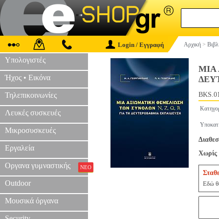
Login / Εγγραφή
Αρχική
>
Βιβλ
Υπολογιστές
ΜΙΑ
Ήχος • Εικόνα
ΔΕΥ
Τηλεπικοινωνίες
BKS.0
Κατηγο
Λευκές συσκευές
Υποκατ
Μικροσυσκευές
Διαθεσ
Εργαλεία
Χωρίς 
Οργανα γυμναστικής
ΝΕΟ
Σταθ
Outdoor
Εδώ θα
Μουσικά όργανα
Security