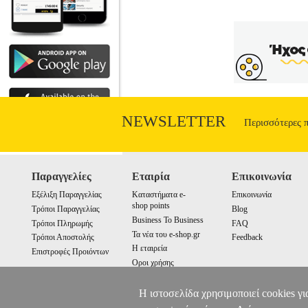
χωρίς άλματα και παραλείψεις, καλά 
NEWSLETTER
Περισσότερες 
Παραγγελίες
Εταιρία
Επικοινωνία
Εξέλιξη Παραγγελίας
Καταστήματα e-
Επικοινωνία
shop points
Τρόποι Παραγγελίας
Blog
Business To Business
Τρόποι Πληρωμής
FAQ
Τα νέα του e-shop.gr
Τρόποι Αποστολής
Feedback
Η εταιρεία
Επιστροφές Προιόντων
Οροι χρήσης
Cookies
Η ιστοσελίδα χρησιμοποιεί cookies γι