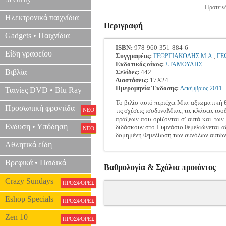
Προτεινό
Ηλεκτρονικά παιχνίδια
Περιγραφή
Gadgets • Παιχνίδια
ISBN:
978-960-351-884-6
Είδη γραφείου
Συγγραφέας:
,
ΓΕΩΡΓΙΑΚΟΔΗΣ Μ.Α.
ΓΕ
Εκδοτικός οίκος:
ΣΤΑΜΟΥΛΗΣ
Βιβλία
Σελίδες:
442
Διαστάσεις:
17Χ24
Ημερομηνία Έκδοσης:
Δεκέμβριος
2011
Ταινίες DVD • Blu Ray
Το βιλίο αυτό περιέχει Μια αξιωματική
Προσωπική φροντίδα
ΝΕΟ
τις σχέσεις ισοδυναΜιας, τις κλάσεις ι
πράξεων που ορίζονται σ' αυτά και των
Ενδυση • Υπόδηση
διδάσκουν στο Γυμνάσιο θεμελιώνεται α
ΝΕΟ
δομημένη θεμελίωση των συνόλων αυτών
Αθλητικά είδη
Βρεφικά • Παιδικά
Βαθμολογία & Σχόλια προιόντος
Crazy Sundays
ΠΡΟΣΦΟΡΕΣ
Eshop Specials
ΠΡΟΣΦΟΡΕΣ
Zen 10
ΠΡΟΣΦΟΡΕΣ