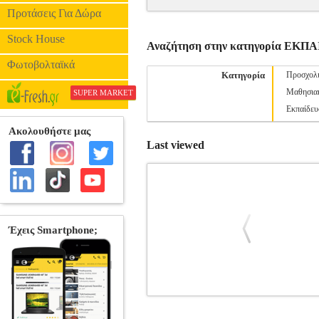
Προτάσεις Για Δώρα
Stock House
Αναζήτηση στην κατηγορία ΕΚΠ
Φωτοβολταϊκά
Κατηγορία
Προσχολι
Μαθησιακ
SUPER MARKET
Εκπαίδευ
Last viewed
ΜΕΣΑ ΣΤΟ ΝΗΠΙΑΓΩΓΕΙΟ
BK
•ΤΣΙΓΚΡΑ ΜΕΝΗ στην κατηγορία ΕΚΠ