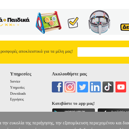
ς: Ιούνιος 2014 Πώς συγκροτείται η καθημερινή πραγματικότητα στο
της; Πώς τα παιδιά και οι νηπιαγωγοί τη διαπραγματεύονται και την 
εσμού του νηπιαγωγείου και τα ενδιαφέροντα των παιδιών; Πώς διαπλέ
σα στο Νηπιαγωγείο απαντά στα παραπάνω ερωτήματα, αξιοποιώντας 
ν Κοινωνιολογία της Εκπαίδευσης και την Κοινωνιολογία της Παιδικ
ης καθημερινής πραγματικότητας στο νηπιαγωγείο. Το βιβλίο Μέσα στ
ενδιαφέρονται να γνωρίσουν, να κατανοήσουν και να ερμηνεύσουν τις 
ης, στους μελλοντικούς ερευνητές που ενδιαφέρονται να τη διερευνή
κτικών τους και να αναστοχαστούν πάνω στη συγκρότηση της καθημερι
σους και όσες θέλουν να γνωρίσουν τι συμβαίνει μέσα στο νηπιαγωγεί
προσφορές αποκλειστικά για τα μέλη μας!
11.75
Υπηρεσίες
Ακολουθήστε μας
Service
Υπηρεσίες
Downloads
Εγγυήσεις
Κατεβάστε το app μας!
α την ευκολία της περιήγησης, την εξατομίκευση περιεχομένου και δι