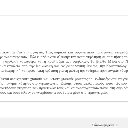
ατικότητα στο νηπιαγωγείο; Πώς δομικοί και οργανωτικοί παράγοντες επηρεάζ
ην ανασυγκροτούν; Πώς εμπλέκονται σ' αυτήν την ανασυγκρότηση οι απαιτήσεις το
ει η σχολική κουλτούρα και η κουλτούρα των ομηλίκων; Το βιβλίο Μέσα στο 
γικά εργαλεία από την Κοινωνική και Ανθρωπολογική θεωρία, την Κοινωνιολογί
μια θεωρητική και ερευνητική πρόταση για τη μελέτη της καθημερινής πραγματικότη
νεται στους προπτυχιακούς και μεταπτυχιακούς φοιτητές που ενδιαφέρονται να γνω
ής πραγματικότητας στο νηπιαγωγείο. Επίσης, στους μελλοντικούς ερευνητές που 
αποκτήσουν επίγνωση των πρακτικών τους και να αναστοχαστούν πάνω στη συγκρότ
όσους και όσες θέλουν να γνωρίσουν τι συμβαίνει μέσα στο νηπιαγωγείο.
Σύνολο ψήφων: 0