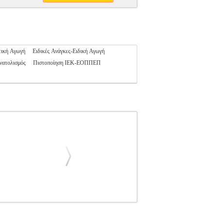
τική Αγωγή
Ειδικές Ανάγκες-Ειδική Αγωγή
νατολισμός
Πιστοποίηση ΙΕΚ-ΕΟΠΠΕΠ
ΑΙΔΕΥΣΗ
Κατηγορία: ΕΚΠΑΙΔΕΥΣΗ
Εκδοτικός οίκος: ΛΕΞΙΤΥΠΟΝ Σελίδες: 192