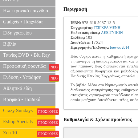
Περιγραφή
Ηλεκτρονικά παιχνίδια
Gadgets • Παιχνίδια
ISBN:
978-618-5087-13-5
Συγγραφέας:
ΤΣΙΓΚΡΑ ΜΕΝΗ
Είδη γραφείου
Εκδοτικός οίκος:
ΛΕΞΙΤΥΠΟΝ
Σελίδες:
192
Διαστάσεις:
17Χ24
Βιβλία
Ημερομηνία Έκδοσης:
Ιούνιος
2014
Ταινίες DVD • Blu Ray
Πώς συγκροτείται η καθημερινή πραγμ
νηπιαγωγοί τη διαπραγματεύονται και τ
Προσωπική φροντίδα
των παιδιών; Πώς διαπλέκονται εντέλ
ΝΕΟ
αξιοποιώντας θεωρητικά και μεθοδολο
Παιδικής Ηλικίας. Συγχρόνως, αποτελεί 
Ενδυση • Υπόδηση
ΝΕΟ
Το βιβλίο Μέσα στο Νηπιαγωγείο απευθύ
Αθλητικά είδη
διαδικασίες συγκρότησης της καθημεριν
στους/στις νηπιαγωγούς που θέλουν ν' 
Βρεφικά • Παιδικά
οποία μετέχουν. Απευθύνεται, τέλος, σε 
Crazy Sundays
ΠΡΟΣΦΟΡΕΣ
Βαθμολογία & Σχόλια προιόντος
Eshop Specials
ΠΡΟΣΦΟΡΕΣ
Zen 10
ΠΡΟΣΦΟΡΕΣ