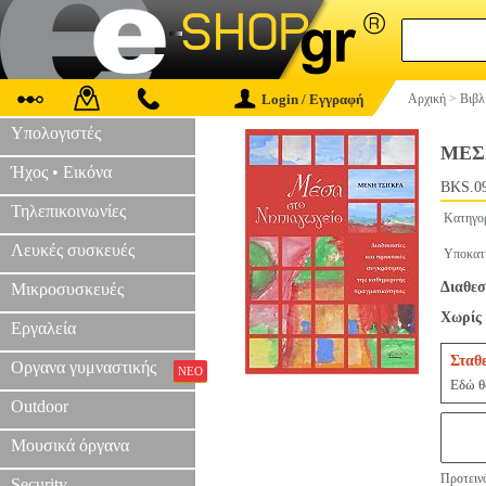
Login / Εγγραφή
Αρχική
>
Βιβλ
Υπολογιστές
ΜΕΣ
Ήχος • Εικόνα
BKS.0
Τηλεπικοινωνίες
Κατηγο
Λευκές συσκευές
Υποκατ
Διαθεσ
Μικροσυσκευές
Χωρίς 
Εργαλεία
Σταθ
Οργανα γυμναστικής
ΝΕΟ
Εδώ θα
Outdoor
Μουσικά όργανα
Προτεινό
Security