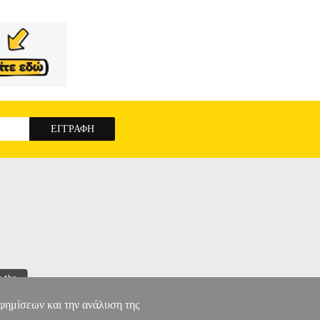
 νηπιαγωγείο; Πώς δομικοί και οργανωτικοί
ανασυγκροτούν; Πώς εμπλέκονται σ' αυτήν την
κονται εντέλει η σχολική κουλτούρα και η
θεωρητικά και μεθοδολογικά εργαλεία από την
ής Ηλικίας. Συγχρόνως, αποτελεί μια θεωρητική
ο Νηπιαγωγείο απευθύνεται στους προπτυχιακούς
διαδικασίες συγκρότησης της καθημερινής
σουν. Απευθύνεται στους/στις νηπιαγωγούς που
νής σχολικής πρακτικής, στην οποία μετέχουν.
ο.
ΜΕΣΑ ΣΤΟ ΝΗΠΙΑΓΩΓΕΙΟ
αφημίσεων και την ανάλυση της