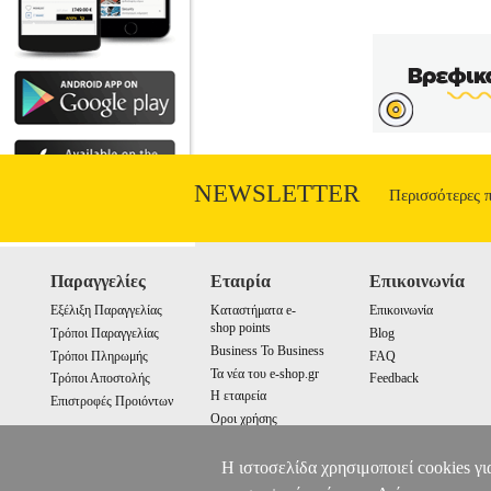
Διαστάσεις: 17Χ24 Ημερομηνία Έκδοση
παράγοντες επηρεάζουν τη συγκρότησή 
ανασυγκρότηση οι απαιτήσεις του θ
κουλτούρα των ομηλίκων; Το βιβλίο Μέ
Κοινωνική και Ανθρωπολογική θεωρία, τη
και ερευνητική πρόταση για τη μελέτη τ
και μεταπτυχιακούς φοιτητές που 
πραγματικότητας στο νηπιαγωγείο. Επίσ
θέλουν ν' αποκτήσουν επίγνωση των πρα
NEWSLETTER
Απευθύνεται, τέλος, σε ό
Περισσότερες 
Παραγγελίες
Εταιρία
Επικοινωνία
Εξέλιξη Παραγγελίας
Καταστήματα e-
Επικοινωνία
shop points
Τρόποι Παραγγελίας
Blog
Business To Business
Τρόποι Πληρωμής
FAQ
Τα νέα του e-shop.gr
Τρόποι Αποστολής
Feedback
Η εταιρεία
Επιστροφές Προιόντων
Οροι χρήσης
Cookies
Η ιστοσελίδα χρησιμοποιεί cookies γι