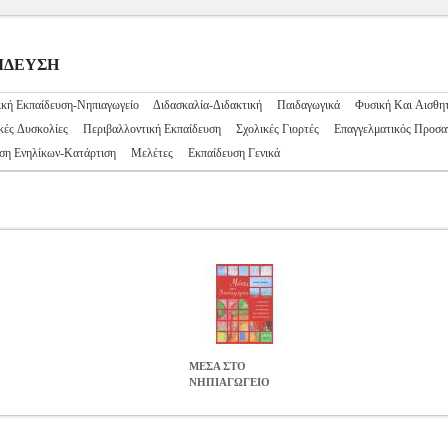
ΑΙΔΕΥΣΗ
κή Εκπαίδευση-Νηπιαγωγείο
Διδασκαλία-Διδακτική
Παιδαγωγικά
Φυσική Και Αισθη
ές Δυσκολίες
Περιβαλλοντική Εκπαίδευση
Σχολικές Γιορτές
Επαγγελματικός Προσα
ση Ενηλίκων-Κατάρτιση
Μελέτες
Εκπαίδευση Γενικά
ΜΕΣΑ ΣΤΟ
ΝΗΠΙΑΓΩΓΕΙΟ
S.0958284
BKS.0958284
ΤΣΙΓΚΡΑ ΜΕΝΗ
ΤΣΙΓΚΡΑ ΜΕΝΗ
ΕΚΠ
ΑΙΔΕΥΣΗ ISBN: 978-618-5087-13-5 Συγγραφέας: ΤΣΙΓΚΡΑ ΜΕΝΗ 