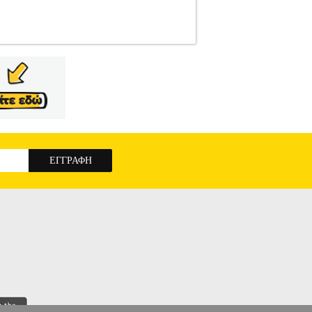
ΠΥΡΟΣ
ΠΟΙΗΣΗ
Κατηγορία: ΠΟΙΗΣΗ
ΝΔΟΥΡΑΚΗΣ ΣΠΥΡΟΣ Εκδοτικός οίκος:
οντά το άγνωστο το τέρμα Μα να προλάβω μια
νε οι βελόνες μες στο δέρμα Σ αναπολήσεις
υ τρίζουνε και ρίχνουνε το μάννα «Βιάσου»,
τη ρητίνη σας τον φόβο του θανάτου Κι εσείς
ραχους, σκαθάρια και σκουπίδια Θα βρούνε και
αν της μουσικής τα φίδια
ΜΕΛΕΤΗ ΖΩΗΣ