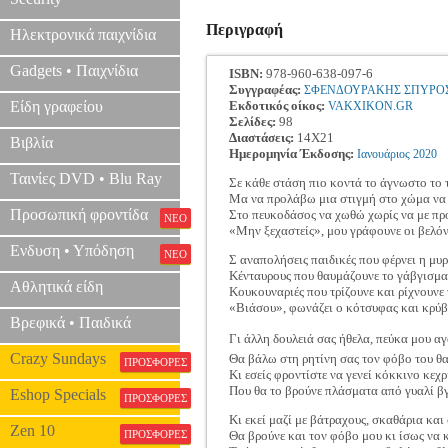
Περιγραφή
Ηλεκτρονικά παιχνίδια
Gadgets • Παιχνίδια
ISBN:
978-960-638-097-6
Συγγραφέας:
ΣΦΕΝΔΟΥΡΑΚΗΣ ΣΠΥΡΟ
Είδη γραφείου
Εκδοτικός οίκος:
VAKXIKON.GR
Σελίδες:
98
Διαστάσεις:
14Χ21
Βιβλία
Ημερομηνία Έκδοσης:
Ιανουάριος
2020
Ταινίες DVD • Blu Ray
Σε κάθε στάση πιο κοντά το άγνωστο το 
Μα να προλάβω μια στιγμή στο χώμα ν
Προσωπική φροντίδα
Στο πευκοδάσος να χωθώ χωρίς να με πρ
ΝΕΟ
«Μην ξεχαστείς», μου γράφουνε οι βελόν
Ενδυση • Υπόδηση
ΝΕΟ
Σ αναπολήσεις παιδικές που φέρνει η μυ
Κένταυρους που θαυμάζουνε το γάβγισμα
Αθλητικά είδη
Κουκουναριές που τρίζουνε και ρίχνουνε
«Βιάσου», φωνάζει ο κότσυφας και κρύβ
Βρεφικά • Παιδικά
Γι άλλη δουλειά σας ήθελα, πεύκα μου 
Crazy Sundays
Θα βάλω στη ρητίνη σας τον φόβο του θ
ΠΡΟΣΦΟΡΕΣ
Κι εσείς φροντίστε να γενεί κόκκινο κεχ
Που θα το βρούνε πλάσματα από γυαλί β
Eshop Specials
ΠΡΟΣΦΟΡΕΣ
Κι εκεί μαζί με βάτραχους, σκαθάρια και
Zen 10
ΠΡΟΣΦΟΡΕΣ
Θα βρούνε και τον φόβο μου κι ίσως να