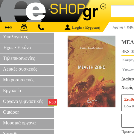
Login / Εγγραφή
Αρχική
>
Βιβλ
Υπολογιστές
ΜΕΛ
Ήχος • Εικόνα
BKS.0
Τηλεπικοινωνίες
Κατηγο
Λευκές συσκευές
Υποκατ
Διαθεσ
Μικροσυσκευές
Χωρίς 
Εργαλεία
Σταθ
Οργανα γυμναστικής
ΝΕΟ
Εδώ θα
Outdoor
Μουσικά όργανα
Προτεινό
Security