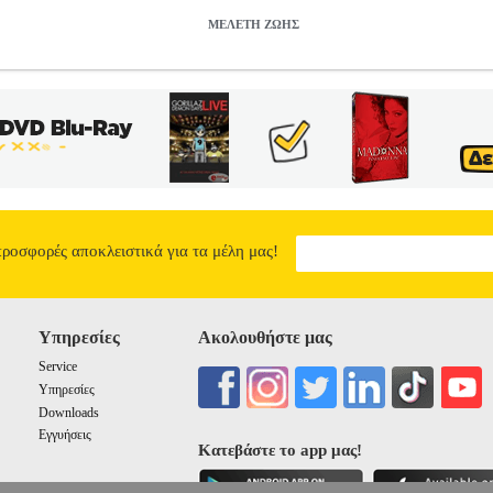
ΜΕΛΕΤΗ ΖΩΗΣ
BKS.0080320
ΣΦΕΝΔΟΥΡΑΚΗΣ ΣΠΥΡΟΣ
ΣΦΕΝΔΟΥΡΑΚΗΣ Σ
ατηγορία ΠΟΙΗΣΗ ISBN: 978-960-638-097-6 Συγγραφέας: ΣΦΕ
 14Χ21 Ημερομηνία Έκδοσης: Ιανουάριος 2020 Σε κάθε στάση πιο κ
οδάσος να χωθώ χωρίς να με προσέξουν «Μην ξεχαστείς», μου γράφου
Κένταυρους που θαυμάζουνε το γάβγισμα της φώκιας Κουκουναριές πο
ς βάτους Γι άλλη δουλειά σας ήθελα, πεύκα μου αγαπημένα Θα βάλω σ
 Που θα το βρούνε πλάσματα από γυαλί βγαλμένα Κι εκεί μαζί με βάτ
 Τι έκανε τον άνθρωπο να κουβαλά μια θλίψη Τον λόγο που δεν δάμασ
8.59
προσφορές αποκλειστικά για τα μέλη μας!
Υπηρεσίες
Ακολουθήστε μας
Service
Υπηρεσίες
Downloads
Εγγυήσεις
Κατεβάστε το app μας!