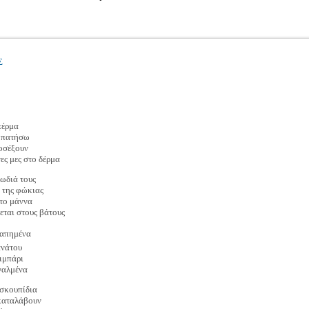
Σ
τέρμα
α πατήσω
οσέξουν
ες μες στο δέρμα
ρωδιά τους
 της φώκιας
 το μάννα
εται στους βάτους
αγαπημένα
ανάτου
ριμπάρι
γαλμένα
 σκουπίδια
 καταλάβουν