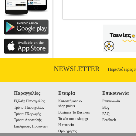
ΜΕΛΕΤΗ ΖΩΗΣ
BKS.0080320
•ΣΦΕΝΔΟΥΡΑΚΗΣ ΣΠΥΡΟΣ στην κ
VAKXIKON.GR Σελίδες: 98 Διαστάσεις:
στιγμή στο χώμα να πατήσω Στο πευκ
παιδικές που φέρνει η μυρωδιά τους 
φωνάζει ο κότσυφας και κρύβεται στου
φροντίστε να γενεί κόκκινο κεχριμπάρι
τον φόβο μου κι ίσως να καταλάβουν
NEWSLETTER
Περισσότερες 
Παραγγελίες
Εταιρία
Επικοινωνία
Εξέλιξη Παραγγελίας
Καταστήματα e-
Επικοινωνία
shop points
Τρόποι Παραγγελίας
Blog
Business To Business
Τρόποι Πληρωμής
FAQ
Τα νέα του e-shop.gr
Τρόποι Αποστολής
Feedback
Η εταιρεία
Επιστροφές Προιόντων
Οροι χρήσης