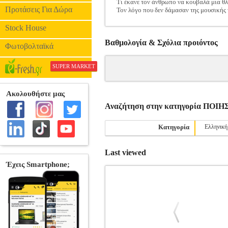
Τι έκανε τον άνθρωπο να κουβαλά μια θ
Προτάσεις Για Δώρα
Τον λόγο που δεν δάμασαν της μουσικής 
Stock House
Βαθμολογία & Σχόλια προιόντος
Φωτοβολταϊκά
SUPER MARKET
Αναζήτηση στην κατηγορία ΠΟΙΗ
Κατηγορία
Ελληνική
Last viewed