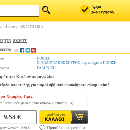
Αγορά
χωρίς εγγραφή
ία
>
Ποίηση
>
ΜΕΛΕΤΗ ΖΩΗΣ
ΕΤΗ ΖΩΗΣ
080320
ρία
ΠΟΙΗΣΗ
•
ΣΦΕΝΔΟΥΡΑΚΗΣ ΣΠΥΡΟΣ στην κατηγορία ΠΟΙΗΣΗ
ηγορία
ΕΛΛΗΝΙΚΗ
ιμότητα: Κατόπιν παραγγελίας
έξοδα αποστολής για παραλαβή από οποιοδήποτε eshop point!
ερά Χαμηλές Τιμές!
 βρείτε κάθε μέρα τις πιο ανταγωνιστικές τιμές
9.54 €
Προσθήκη στη wishlist
μενη λιανική 10.60 €