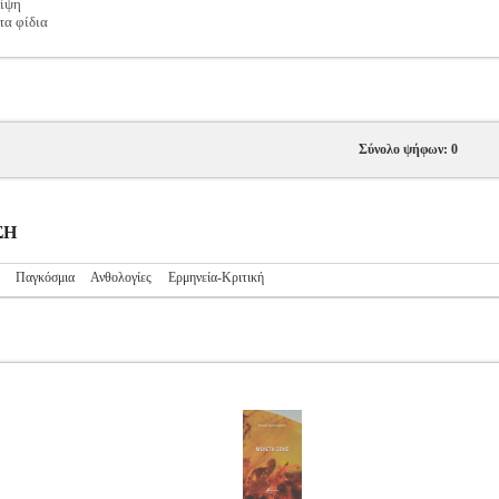
λίψη
τα φίδια
Σύνολο ψήφων: 0
ΣΗ
Παγκόσμια
Ανθολογίες
Ερμηνεία-Κριτική