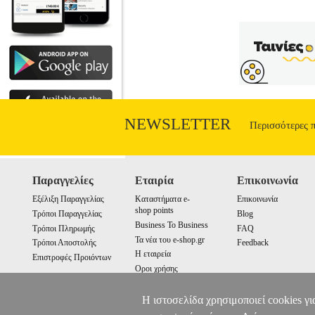
NEWSLETTER
Περισσότερες 
Παραγγελίες
Εταιρία
Επικοινωνία
Εξέλιξη Παραγγελίας
Καταστήματα e-
Επικοινωνία
shop points
Τρόποι Παραγγελίας
Blog
Business To Business
Τρόποι Πληρωμής
FAQ
Τα νέα του e-shop.gr
Τρόποι Αποστολής
Feedback
Η εταιρεία
Επιστροφές Προιόντων
Οροι χρήσης
Cookies
Η ιστοσελίδα χρησιμοποιεί cookies γι