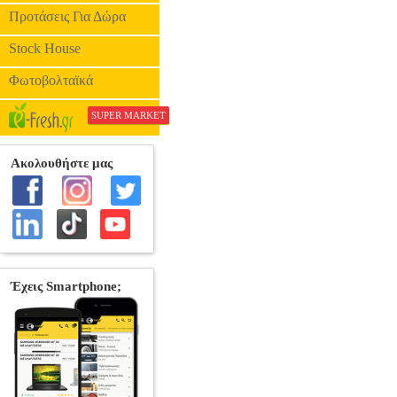
Προτάσεις Για Δώρα
Stock House
Φωτοβολταϊκά
SUPER MARKET