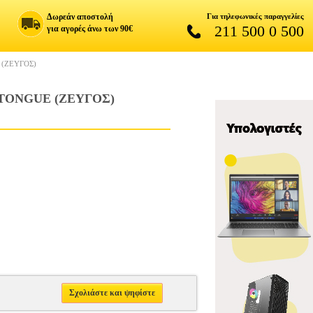
Δωρεάν αποστολή
Για τηλεφωνικές παραγγελίες
211 500 0 500
για αγορές άνω των 90€
 (ΖΕΥΓΟΣ)
 TONGUE (ΖΕΥΓΟΣ)
Σχολιάστε και ψηφίστε