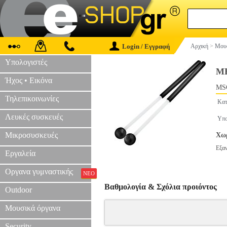
Login / Εγγραφή
Αρχική
>
Μουσ
Υπολογιστές
ME
Ήχος • Εικόνα
MS
Τηλεπικοινωνίες
Κατ
Λευκές συσκευές
Υπο
Μικροσυσκευές
Χωρ
Εξα
Εργαλεία
Οργανα γυμναστικής
ΝΕΟ
Βαθμολογία & Σχόλια προιόντος
Outdoor
Μουσικά όργανα
Security