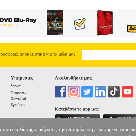
προσφορές αποκλειστικά για τα μέλη μας!
Υπηρεσίες
Ακολουθήστε μας
Service
Υπηρεσίες
Downloads
Εγγυήσεις
Κατεβάστε το app μας!
α την ευκολία της περιήγησης, την εξατομίκευση περιεχομένου και δι