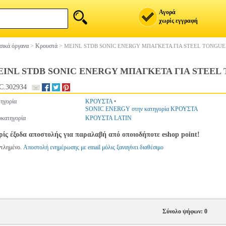
Αγορά
χωρίς εγγραφή
ικά όργανα
>
Κρουστά
>
MEINL STDB SONIC ENERGY ΜΠΑΓΚΕΤΑ ΓΙΑ STEEL TONGUE
INL STDB SONIC ENERGY ΜΠΑΓΚΕΤΑ ΓΙΑ STEEL
C.302934
ηγορία
ΚΡΟΥΣΤΑ
•
SONIC ENERGY στην κατηγορία ΚΡΟΥΣΤΑ
κατηγορία
ΚΡΟΥΣΤΑ LATIN
ίς έξοδα αποστολής για παραλαβή από οποιοδήποτε eshop point!
ντλημένο.
Αποστολή ενημέρωσης με email μόλις ξαναγίνει διαθέσιμο
Σύνολο ψήφων: 0