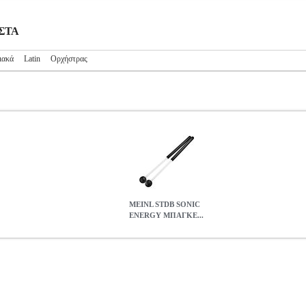
ΥΣΤΑ
ιακά
Latin
Ορχήστρας
MEINL STDB SONIC
ENERGY ΜΠΑΓΚΕ...
ΠΑΓΚΕΤΑ ΓΙΑ STEEL TONGUE (ΖΕΥΓΟΣ)
MSC.302934
MSC.30
Α
MEINL STDB SONIC ENERGY ΜΠΑΓΚΕΤΑ ΓΙΑ STEEL TONG
0