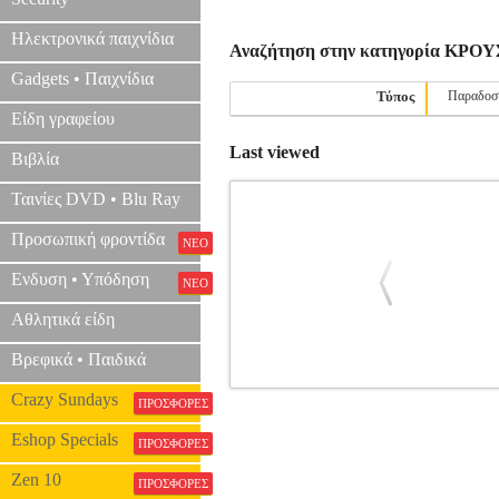
Ηλεκτρονικά παιχνίδια
Αναζήτηση στην κατηγορία ΚΡΟ
Gadgets • Παιχνίδια
Τύπος
Παραδοσ
Είδη γραφείου
Last viewed
Βιβλία
Ταινίες DVD • Blu Ray
Προσωπική φροντίδα
ΝΕΟ
Ενδυση • Υπόδηση
ΝΕΟ
Αθλητικά είδη
Βρεφικά • Παιδικά
MEINL STDB SONIC ENERGY Μ
Crazy Sundays
ΠΡΟΣΦΟΡΕΣ
ΚΡΟΥΣΤ
Eshop Specials
ΠΡΟΣΦΟΡΕΣ
Zen 10
ΠΡΟΣΦΟΡΕΣ