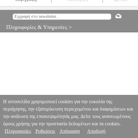
MEINL SONIC ENERGY OSTDM ΜΠΑΓΚΕΤΕΣ ΓΙΑ STEEL
TONGUE DRUMS
MSC.302916
MSC.302916
SONIC ENERGY
SONIC ENERGY
ΚΡΟΥΣΤΑ
MEINL SONIC ENERGY OSTDM
Πληροφορίες & Υπηρεσίες >
ΜΠΑΓΚΕΤΕΣ ΓΙΑ STEEL TONGUE DRUMS
0
Η ιστοσελίδα χρησιμοποιεί cookies για την ευκολία της
περιήγησης, την εξατομίκευση περιεχομένου και διαφημίσεων και
την ανάλυση της επισκεψιμότητάς μας. Δείτε τους ανανεωμένους
όρους χρήσης για την προστασία δεδομένων και τα cookies.
Πληροφορίες
Ρυθμίσεις
Απόρριψη
Αποδοχή