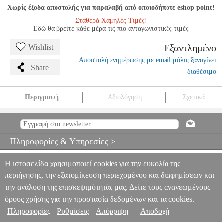
Χωρίς έξοδα αποστολής για παραλαβή από οποιοδήποτε eshop point!
Σταθερά Χαμηλές Τιμές!
Εδώ θα βρείτε κάθε μέρα τις πιο ανταγωνιστικές τιμές
Εξαντλημένο
Wishlist
Αποστολή ενημέρωσης με email μόλις ξαναγίνει
Share
διαθέσιμο
Περιγραφή
Αξιολόγηση
Σχετικά
MEINL SB300 ΣΚΟΥΠΑΚΙΑ STANDARD WIRE BRUSH
MSC.301671
MSC.301671
MEINL
MEINL
ΑΞΕΣΟΥΑΡ
ΚΡΟΥΣΤΩΝ
MEINL SB300 ΣΚΟΥΠΑΚΙΑ STANDARD WIRE
Πληροφορίες & Υπηρεσίες >
BRUSH
0
Η ιστοσελίδα χρησιμοποιεί cookies για την ευκολία της
περιήγησης, την εξατομίκευση περιεχομένου και διαφημίσεων και
την ανάλυση της επισκεψιμότητάς μας. Δείτε τους ανανεωμένους
όρους χρήσης για την προστασία δεδομένων και τα cookies.
Πληροφορίες
Ρυθμίσεις
Απόρριψη
Αποδοχή