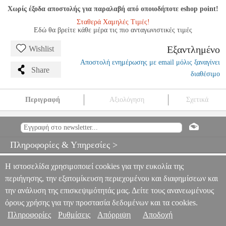
Χωρίς έξοδα αποστολής για παραλαβή από οποιοδήποτε eshop point!
Σταθερά Χαμηλές Τιμές!
Εδώ θα βρείτε κάθε μέρα τις πιο ανταγωνιστικές τιμές
Εξαντλημένο
Wishlist
Αποστολή ενημέρωσης με email μόλις ξαναγίνει
Share
διαθέσιμο
Περιγραφή
Αξιολόγηση
Σχετικά
MEINL SB201 MΠΑΓΚΕΤΕΣ MULTI-ROD STANDARD
BAMBOO
MSC.301439
MSC.301439
MEINL
MEINL
ΑΞΕΣΟΥΑΡ
ΚΡΟΥΣΤΩΝ
MEINL SB201 MΠΑΓΚΕΤΕΣ MULTI-ROD
Πληροφορίες & Υπηρεσίες >
STANDARD BAMBOO
0
Η ιστοσελίδα χρησιμοποιεί cookies για την ευκολία της
περιήγησης, την εξατομίκευση περιεχομένου και διαφημίσεων και
την ανάλυση της επισκεψιμότητάς μας. Δείτε τους ανανεωμένους
όρους χρήσης για την προστασία δεδομένων και τα cookies.
Πληροφορίες
Ρυθμίσεις
Απόρριψη
Αποδοχή