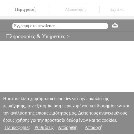
Περιγραφή
Αξιολόγηση
Σχετικά
MEINL PA10ABS-BK ΠΛΑΣΤΙΚΟ PANDEIRO 10 '' ΜΑΥΡΟ
MSC.303779
MSC.303779
MEINL PERCUSSION
MEINL
PERCUSSION
ΚΡΟΥΣΤΑ
MEINL PA10ABS-BK ΠΛΑΣΤΙΚΟ
Πληροφορίες & Υπηρεσίες >
PANDEIRO 10 '' ΜΑΥΡΟ
0
Η ιστοσελίδα χρησιμοποιεί cookies για την ευκολία της
περιήγησης, την εξατομίκευση περιεχομένου και διαφημίσεων και
την ανάλυση της επισκεψιμότητάς μας. Δείτε τους ανανεωμένους
όρους χρήσης για την προστασία δεδομένων και τα cookies.
Πληροφορίες
Ρυθμίσεις
Απόρριψη
Αποδοχή