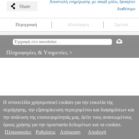
Αποστολή ενημέρωσης με email μόλις ξαναγίνει
Share
διαθέσιμο
Περιγραφή
Αξιολόγηση
Σχετικά
MEINL MSTBB1 ΘΗΚΗ ΓΙΑ ΜΠΟΓΚΟΣ
MSC.302483
MSC.302483
MEINL PERCUSSION
MEINL PERCUSSION
ΑΞΕΣΟΥΑΡ ΚΡΟΥΣΤΩΝ
MEINL MSTBB1 ΘΗΚΗ ΓΙΑ
Πληροφορίες & Υπηρεσίες >
ΜΠΟΓΚΟΣ
0
Η ιστοσελίδα χρησιμοποιεί cookies για την ευκολία της
περιήγησης, την εξατομίκευση περιεχομένου και διαφημίσεων και
την ανάλυση της επισκεψιμότητάς μας. Δείτε τους ανανεωμένους
όρους χρήσης για την προστασία δεδομένων και τα cookies.
Πληροφορίες
Ρυθμίσεις
Απόρριψη
Αποδοχή