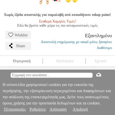
Χωρίς έξοδα αποστολής για παραλαβή από οποιοδήποτε eshop point!
Σταθερά Χαμηλές Τιμές!
Εδώ θα βρείτε κάθε μέρα τις πιο ανταγωνιστικές τιμές
Εξαντλημένο
Wishlist
Αποστολή ενημέρωσης με email μόλις ξαναγίνει
Share
διαθέσιμο
Περιγραφή
Αξιολόγηση
Σχετικά
MEINL MSM3CO RAWHIDE ΜΑΡΑΚΕΣ TRADITIONAL
COLOMBIA FLAG (ΖΕΥΓΟΣ)
MSC.303176
MSC.303176
MEINL
PERCUSSION
MEINL PERCUSSION
ΚΡΟΥΣΤΑ
MEINL
Πληροφορίες & Υπηρεσίες >
Η ιστοσελίδα χρησιμοποιεί cookies για την ευκολία της
MSM3CO RAWHIDE ΜΑΡΑΚΕΣ TRADITIONAL COLOMBIA
FLAG (ΖΕΥΓΟΣ)
περιήγησης, την εξατομίκευση περιεχομένου και διαφημίσεων και
0
την ανάλυση της επισκεψιμότητάς μας. Δείτε τους ανανεωμένους
όρους χρήσης για την προστασία δεδομένων και τα cookies.
Πληροφορίες
Ρυθμίσεις
Απόρριψη
Αποδοχή