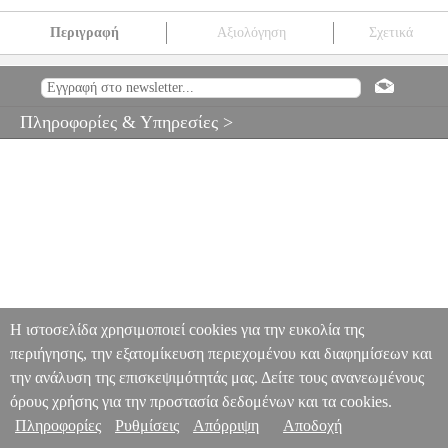
Περιγραφή
Αξιολόγηση
Σχετικά
MEINL FJS1A-BK ΤΖΙΛΙΕΣ ALUMINUM
MSC.303623
MSC.303623
MEINL PERCUSSION
MEINL PERCUSSION
ΚΡΟΥΣΤΑ
MEINL FJS1A-BK ΤΖΙΛΙΕΣ ALUMINUM
Πληροφορίες & Υπηρεσίες >
0
Η ιστοσελίδα χρησιμοποιεί cookies για την ευκολία της
περιήγησης, την εξατομίκευση περιεχομένου και διαφημίσεων και
την ανάλυση της επισκεψιμότητάς μας. Δείτε τους ανανεωμένους
όρους χρήσης για την προστασία δεδομένων και τα cookies.
Πληροφορίες
Ρυθμίσεις
Απόρριψη
Αποδοχή