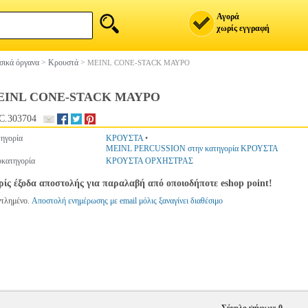
Αγορά
χωρίς εγγραφή
ικά όργανα
>
Κρουστά
>
MEINL CONE-STACK ΜΑΥΡΟ
EINL CONE-STACK ΜΑΥΡΟ
C.303704
ηγορία
ΚΡΟΥΣΤΑ
•
MEINL PERCUSSION στην κατηγορία ΚΡΟΥΣΤΑ
κατηγορία
ΚΡΟΥΣΤΑ ΟΡΧΗΣΤΡΑΣ
ίς έξοδα αποστολής για παραλαβή από οποιοδήποτε eshop point!
ντλημένο.
Αποστολή ενημέρωσης με email μόλις ξαναγίνει διαθέσιμο