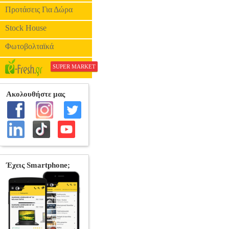
Προτάσεις Για Δώρα
Stock House
Φωτοβολταϊκά
SUPER MARKET