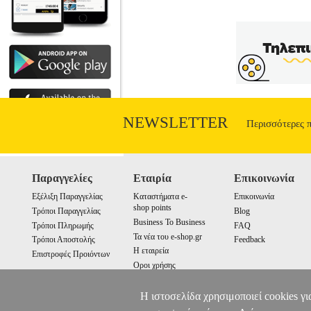
NEWSLETTER
Περισσότερες 
Παραγγελίες
Εταιρία
Επικοινωνία
Εξέλιξη Παραγγελίας
Καταστήματα e-
Επικοινωνία
shop points
Τρόποι Παραγγελίας
Blog
Business To Business
Τρόποι Πληρωμής
FAQ
Τα νέα του e-shop.gr
Τρόποι Αποστολής
Feedback
Η εταιρεία
Επιστροφές Προιόντων
Οροι χρήσης
Cookies
Η ιστοσελίδα χρησιμοποιεί cookies γι