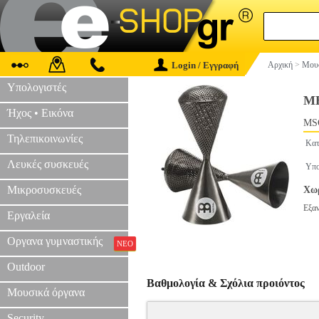
Login / Εγγραφή
Αρχική
>
Μουσ
Υπολογιστές
M
Ήχος • Εικόνα
MS
Τηλεπικοινωνίες
Κατ
Λευκές συσκευές
Υπο
Μικροσυσκευές
Χωρ
Εξα
Εργαλεία
Οργανα γυμναστικής
ΝΕΟ
Outdoor
Βαθμολογία & Σχόλια προιόντος
Μουσικά όργανα
Security