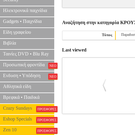
Ηλεκτρονικά παιχνίδια
Gadgets • Παιχνίδια
Αναζήτηση στην κατηγορία ΚΡΟ
Είδη γραφείου
Τύπος
Παραδοσ
Βιβλία
Last viewed
Ταινίες DVD • Blu Ray
Προσωπική φροντίδα
ΝΕΟ
Ενδυση • Υπόδηση
ΝΕΟ
Αθλητικά είδη
Βρεφικά • Παιδικά
Crazy Sundays
ΠΡΟΣΦΟΡΕΣ
MEINL CONE-STACK ΜΑΥΡΟ
MSC.3
Eshop Specials
ΠΡΟΣΦΟΡΕΣ
Zen 10
ΠΡΟΣΦΟΡΕΣ