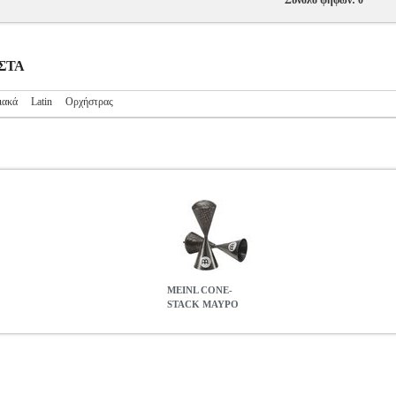
Σύνολο ψήφων: 0
ΥΣΤΑ
ιακά
Latin
Ορχήστρας
MEINL CONE-
STACK ΜΑΥΡΟ
03704
MSC.303704
MEINL PERCUSSION
MEINL PERCUSSIO
0