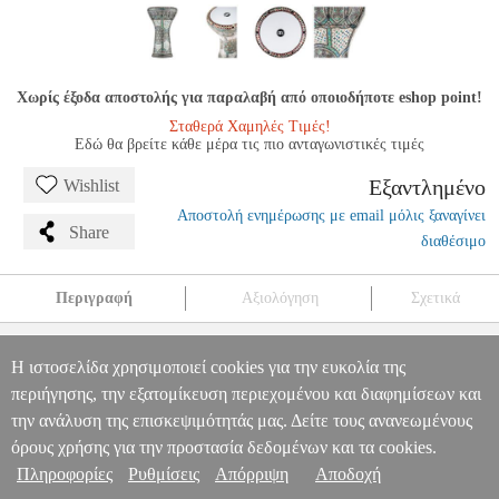
Χωρίς έξοδα αποστολής για παραλαβή από οποιοδήποτε eshop point!
Σταθερά Χαμηλές Τιμές!
Εδώ θα βρείτε κάθε μέρα τις πιο ανταγωνιστικές τιμές
Εξαντλημένο
Wishlist
Αποστολή ενημέρωσης με email μόλις ξαναγίνει
Share
διαθέσιμο
Περιγραφή
Αξιολόγηση
Σχετικά
MEINL AEED3 8 3/4'' WHITE PEARL MOSAIC PALACE
TΟΥΜΠΕΛΕΚΙ
MSC.303660
MSC.303660
MEINL PERCUSSION
Η ιστοσελίδα χρησιμοποιεί cookies για την ευκολία της
MEINL PERCUSSION
ΚΡΟΥΣΤΑ
MEINL AEED3 8 3/4" WHITE
περιήγησης, την εξατομίκευση περιεχομένου και διαφημίσεων και
Πληροφορίες & Υπηρεσίες >
PEARL MOSAIC PALACE TΟΥΜΠΕΛΕΚΙ
την ανάλυση της επισκεψιμότητάς μας. Δείτε τους ανανεωμένους
0
όρους χρήσης για την προστασία δεδομένων και τα cookies.
Πληροφορίες
Ρυθμίσεις
Απόρριψη
Αποδοχή