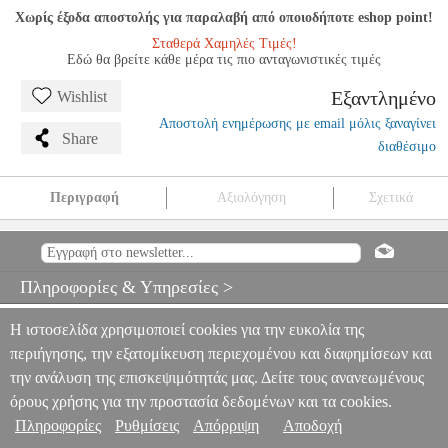
Χωρίς έξοδα αποστολής για παραλαβή από οποιοδήποτε eshop point!
Σταθερά Χαμηλές Τιμές!
Εδώ θα βρείτε κάθε μέρα τις πιο ανταγωνιστικές τιμές
Εξαντλημένο
Wishlist
Αποστολή ενημέρωσης με email μόλις ξαναγίνει
Share
διαθέσιμο
Περιγραφή
Αξιολόγηση
Σχετικά
MEINL 21'' CC21GR CLASSICS CUSTOM GHOST ΠΙΑΤΙΝΙ
RIDE
MSC.302839
MSC.302839
MEINL PERCUSSION
MEINL
PERCUSSION
DRUMS
MEINL 21" CC21GR CLASSICS
Πληροφορίες & Υπηρεσίες >
CUSTOM GHOST ΠΙΑΤΙΝΙ RIDE
0
Η ιστοσελίδα χρησιμοποιεί cookies για την ευκολία της
περιήγησης, την εξατομίκευση περιεχομένου και διαφημίσεων και
την ανάλυση της επισκεψιμότητάς μας. Δείτε τους ανανεωμένους
όρους χρήσης για την προστασία δεδομένων και τα cookies.
Πληροφορίες
Ρυθμίσεις
Απόρριψη
Αποδοχή