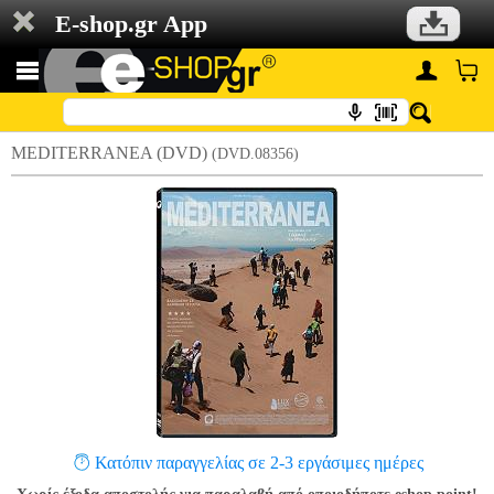
E-shop.gr App
MEDITERRANEA (DVD)
(DVD.08356)
Κατόπιν παραγγελίας σε 2-3 εργάσιμες ημέρες