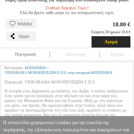
Χωρίς έξοδα αποστολής για παραλαβή από οποιοδήποτε eshop point!
Σταθερά Χαμηλές Τιμές!
Εδώ θα βρείτε κάθε μέρα τις πιο ανταγωνιστικές τιμές
18.80 €
Wishlist
Ελάχιστη 30 ημερών 18.8 €
Share
Αγορά
Περιγραφή
Αξιολόγηση
Σχετικά
Κατηγορία:
•
ΚΟΙΝΩΝΙΚΗ
VIDEORAMA ΜΟΝΟΠΡΟΣΩΠΗ Ε.Π.Ε. στην κατηγορία ΚΟΙΝΩΝΙΚΗ
Παραγωγή: VIDEORAMA ΜΟΝΟΠΡΟΣΩΠΗ Ε.Π.Ε.
Η ιστορία ενός Αφρικανού μετανάστη, του Αγίβα, ο οποίος αναζητώντας
έναν τρόπο για να προσφέρει στην αδελφή του και στην κόρη του,
αφήνει την Μπουρκίνα Φάσο για την Ευρώπη. Μαζί με τον καλύτερο
του φίλο, τον Αμπάς, θα εγκατασταθούν στην Ιταλία, αλλά πάνω που
αρχίζουν να προσαρμόζονται στη νέα τους ζωή, αρχίζουν οι εντάσεις με
την τοπική κοινότητα. Και ενώ τα πράγματα γίνονται όλο και πιο
επικίνδυνα ο Αγίβα υπομένει αποφασισμένος την καταιγίδα,
Η ιστοσελίδα χρησιμοποιεί cookies για την ευκολία της
πληρώνοντας το κόστος.
περιήγησης, την εξατομίκευση περιεχομένου και διαφημίσεων και